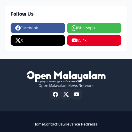
Follow Us
Facebook
WhatsApp
X
65.4k
Open Malayalam News Network
Home
Contact Us
Grievance Redressal