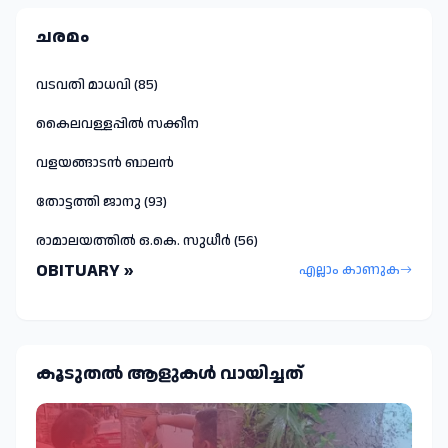
ചരമം
വടവതി മാധവി (85)
കൈലവള്ളപ്പിൽ സക്കീന
വളയങ്ങാടൻ ബാലൻ
തോട്ടത്തി ജാനു (93)
രാമാലയത്തിൽ ഒ.കെ. സുധീർ (56)
OBITUARY »
എല്ലാം കാണുക
കൂടുതല്‍ ആളുകള്‍ വായിച്ചത്