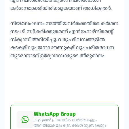
എന്ന പരാതിയെത്തുടർന്ന് പരിശോധന
കർശനമാക്കിയിരിക്കുകയാണ് അധികൃതർ.
നിയമലംഘനം നടത്തിയവർക്കെതിരെ കർശന
നടപടി സ്വീകരിക്കുമെന്ന് എൻഫോഴ്‌സ്‌മെന്റ്
സ്ക്വാഡ് അറിയിച്ചു. വരും ദിവസങ്ങളിൽ
കടകളിലും ഗോഡൗണുകളിലും പരിശോധന
തുടരാനാണ് ഉദ്യോഗസ്ഥരുടെ തീരുമാനം.
WhatsApp Group
കൂടുതൽ പ്രാദേശിക വാർത്തകളും
അറിയിപ്പുകളും ബ്രേക്കിംഗ് ന്യൂസുകളും