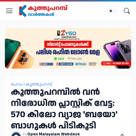
ഹോം
കൂത്തുപറമ്പ്
കൂത്തുപറമ്പിൽ വൻ
നിരോധിത പ്ലാസ്റ്റിക് വേട്ട:
570 കിലോ വ്യാജ 'ബയോ'
ബാഗുകൾ പിടികൂടി
by
Open Malayalam Webdesk