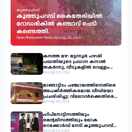
കൂത്തുപറമ്പ്
കൂത്തുപറമ്പ് കൈതേരിയിൽ
റോഡരികിൽ കഞ്ചാവ് ചെടി
കണ്ടെത്തി.
Open Malayalam News
-
ഓഗസ്റ്റ് 06, 2026
കനത്ത മഴ: മട്ടന്നൂർ പഴശി
പദ്ധതിയുടെ പ്രധാന കനാൽ
തകർന്നു, വീടുകളിൽ വെള്ളം
കയറി കുടുംബങ്ങളെ
ഓഗസ്റ്റ് 08, 2026
മാറ്റിപ്പാർപ്പിച്ചു.
മാങ്ങാട്ടിടം പഞ്ചായത്തിനെതിരെ
അപകീർത്തികരമായ വീഡിയോ
പ്രചരിപ്പിച്ചു: വ്ലോഗർക്കെതിരെ
നിയമനടപടിക്കൊരുങ്ങി
ഓഗസ്റ്റ് 04, 2026
പഞ്ചായത്ത്
ഹിപ്നോട്ടിസത്തിലും
മെന്റലിസത്തിലും ലോക
റെക്കോർഡ് നേടി കൂത്തുപറമ്പ്
സ്വദേശി അജ്മൽ പി.കെ.
ഓഗസ്റ്റ് 03, 2026