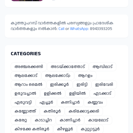
കുത്തുപറമ്പ് വാർത്തകളിൽ പരസ്യങ്ങളും പ്രാദേശിക
വാർത്തകളും നൽകാൻ:
Call
or
WhatsApp:
8943393205
CATEGORIES
അഞ്ചരക്കണ്ടി
അടയ്ക്കാത്തോട്
ആമ്പിലാട്
ആലക്കോട്
ആലക്കോട്p
ആറളം
ആറാം മൈൽ
ഇരിക്കൂർ
ഇരിട്ടി
ഇരിവേരി
ഉരുവച്ചാൽ
ഉളിക്കൽ
ഉളിയിൽ
എടക്കാട്
എരുവട്ടി
ഏച്ചൂർ
കണിച്ചാർ
കണ്ണവം
കണ്ണോത്ത്
കതിരൂർ
കരിക്കോട്ടക്കരി
കരേറ്റ
കാടാച്ചിറ
കാണിച്ചാർ
കായലോട്
കിഴക്കേ കതിരൂർ
കീഴല്ലൂർ
കുറ്റ്യാട്ടൂർ