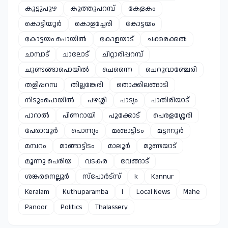
കൂട്ടുപുഴ
കൂത്തുപറമ്പ്
കേളകം
കൊട്ടിയൂർ
കൊളച്ചേരി
കോട്ടയം
കോട്ടയം പൊയിൽ
കോളയാട്
ചക്കരക്കൽ
ചാമ്പാട്
ചാലോട്
ചിറ്റാരിപ്പറമ്പ്
ചുണ്ടങ്ങാപൊയിൽ
ചെന്നൈ
ചെറുവാഞ്ചേരി
തളിപ്പറമ്പ
തില്ലങ്കേരി
തൊക്കിലങ്ങാടി
നിടുംപൊയിൽ
പഴശ്ശി
പാട്യം
പാതിരിയാട്
പാറാൽ
പിണറായി
പൂക്കോട്
പെരളശ്ശേരി
പേരാവൂർ
പൊന്ന്യം
മങ്ങാട്ടിടം
മട്ടന്നൂർ
മമ്പറം
മാങ്ങാട്ടിടം
മാലൂർ
മുണ്ടയാട്
മൂന്നു പെരിയ
വടകര
വേങ്ങാട്
ശങ്കരനെല്ലൂർ
സ്പോർട്സ്
k
Kannur
Keralam
Kuthuparamba
l
Local News
Mahe
Panoor
Politics
Thalassery