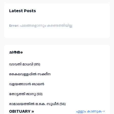
Latest Posts
Error:
ഫലങ്ങളൊന്നും കണ്ടെത്തിയില്ല
ചരമം
വടവതി മാധവി (85)
കൈലവള്ളപ്പിൽ സക്കീന
വളയങ്ങാടൻ ബാലൻ
തോട്ടത്തി ജാനു (93)
രാമാലയത്തിൽ ഒ.കെ. സുധീർ (56)
OBITUARY »
എല്ലാം കാണുക