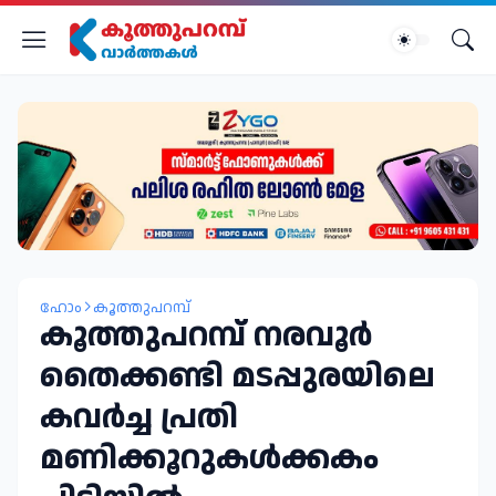
ഹോം
കൂത്തുപറമ്പ്
കൂത്തുപറമ്പ് നരവൂർ
തൈക്കണ്ടി മടപ്പുരയിലെ
കവർച്ച പ്രതി
മണിക്കൂറുകൾക്കകം