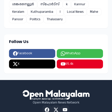
ശങ്കരനെല്ലൂർ
സ്പോർട്സ്
k
Kannur
Keralam
Kuthuparamba
l
Local News
Mahe
Panoor
Politics
Thalassery
Follow Us
Facebook
WhatsApp
X
65.4k
Open Malayalam News Network