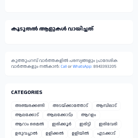
കൂടുതല്‍ ആളുകള്‍ വായിച്ചത്
കുത്തുപറമ്പ് വാർത്തകളിൽ പരസ്യങ്ങളും പ്രാദേശിക
വാർത്തകളും നൽകാൻ:
Call
or
WhatsApp:
8943393205
CATEGORIES
അഞ്ചരക്കണ്ടി
അടയ്ക്കാത്തോട്
ആമ്പിലാട്
ആലക്കോട്
ആലക്കോട്p
ആറളം
ആറാം മൈൽ
ഇരിക്കൂർ
ഇരിട്ടി
ഇരിവേരി
ഉരുവച്ചാൽ
ഉളിക്കൽ
ഉളിയിൽ
എടക്കാട്