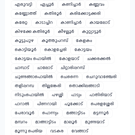
എരുവട്ടി
ഏച്ചൂർ
കണിച്ചാർ
കണ്ണവം
കണ്ണോത്ത്
കതിരൂർ
കരിക്കോട്ടക്കരി
കരേറ്റ
കാടാച്ചിറ
കാണിച്ചാർ
കായലോട്
കിഴക്കേ കതിരൂർ
കീഴല്ലൂർ
കുറ്റ്യാട്ടൂർ
കൂട്ടുപുഴ
കൂത്തുപറമ്പ്
കേളകം
കൊട്ടിയൂർ
കൊളച്ചേരി
കോട്ടയം
കോട്ടയം പൊയിൽ
കോളയാട്
ചക്കരക്കൽ
ചാമ്പാട്
ചാലോട്
ചിറ്റാരിപ്പറമ്പ്
ചുണ്ടങ്ങാപൊയിൽ
ചെന്നൈ
ചെറുവാഞ്ചേരി
തളിപ്പറമ്പ
തില്ലങ്കേരി
തൊക്കിലങ്ങാടി
നിടുംപൊയിൽ
പഴശ്ശി
പാട്യം
പാതിരിയാട്
പാറാൽ
പിണറായി
പൂക്കോട്
പെരളശ്ശേരി
പേരാവൂർ
പൊന്ന്യം
മങ്ങാട്ടിടം
മട്ടന്നൂർ
മമ്പറം
മാങ്ങാട്ടിടം
മാലൂർ
മുണ്ടയാട്
മൂന്നു പെരിയ
വടകര
വേങ്ങാട്