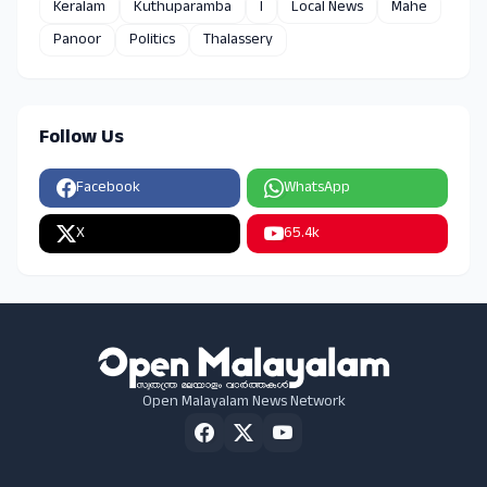
Keralam
Kuthuparamba
l
Local News
Mahe
Panoor
Politics
Thalassery
Follow Us
Facebook
WhatsApp
X
65.4k
Open Malayalam News Network