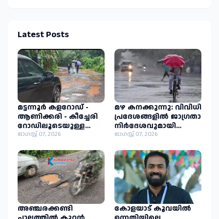
Latest Posts
മട്ടന്നൂർ കളറോഡ് -
മഴ കനക്കുന്നു: വിവിധി
ആണിക്കരി - കീച്ചേരി
പ്രദേശങ്ങളിൽ ജാഗ്രതാ
റോഡിലൂടെയുള്ള
നിർദേശവുമായി
യാത്ര ദുഷ്‌കരം; റോഡ്
ഓഗസ്റ്റ് 07, 2026
ചിറ്റാരിപ്പറമ്പ്
ഓഗസ്റ്റ് 07, 2026
നവീകരിക്കണമെന്ന്
പഞ്ചായത്ത്
നാട്ടുകാർ
അഞ്ചരക്കണ്ടി
കോളയാട് കൂവയിൽ
പാലത്തിൽ കൂറ്റൻ
ഉന്നതിയിലെ