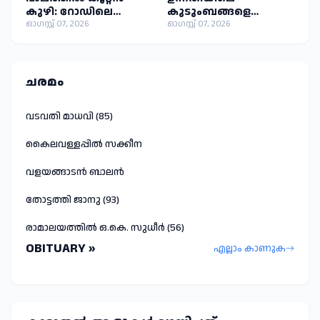
കുഴി: റോഡിലെ
കുടുംബങ്ങളെ
അപകടക്കെണി
ഓഗസ്റ്റ് 07, 2026
മാറ്റിപ്പാർപ്പിക്കണം:
ഓഗസ്റ്റ് 07, 2026
യാത്രികർക്ക്l
ജില്ലാ കളക്ടർക്ക്
ഭീഷണിയാകുന്നു
കത്തയച്ച് വി കെ
സനോജ് എംഎൽഎ.
ചരമം
വടവതി മാധവി (85)
കൈലവള്ളപ്പിൽ സക്കീന
വളയങ്ങാടൻ ബാലൻ
തോട്ടത്തി ജാനു (93)
രാമാലയത്തിൽ ഒ.കെ. സുധീർ (56)
OBITUARY »
എല്ലാം കാണുക