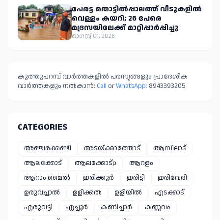
പേരട്ട തൊട്ടിൽപ്പാലത്ത് വീടുകളിൽ
വെള്ളം കയറി; 26 പേരെ
മദ്രസയിലേക്ക് മാറ്റിപ്പാർപ്പിച്ചു
ഓഗസ്റ്റ് 01, 2026
കുത്തുപറമ്പ് വാർത്തകളിൽ പരസ്യങ്ങളും പ്രാദേശിക
വാർത്തകളും നൽകാൻ:
Call
or
WhatsApp:
8943393205
CATEGORIES
അഞ്ചരക്കണ്ടി
അടയ്ക്കാത്തോട്
ആമ്പിലാട്
ആലക്കോട്
ആലക്കോട്p
ആറളം
ആറാം മൈൽ
ഇരിക്കൂർ
ഇരിട്ടി
ഇരിവേരി
ഉരുവച്ചാൽ
ഉളിക്കൽ
ഉളിയിൽ
എടക്കാട്
എരുവട്ടി
ഏച്ചൂർ
കണിച്ചാർ
കണ്ണവം