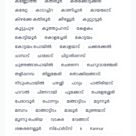
കണ്ണോത്ത്
കതിരൂർ
കരിക്കോട്ടക്കരി
കരേറ്റ
കാടാച്ചിറ
കാണിച്ചാർ
കായലോട്
കിഴക്കേ കതിരൂർ
കീഴല്ലൂർ
കുറ്റ്യാട്ടൂർ
കൂട്ടുപുഴ
കൂത്തുപറമ്പ്
കേളകം
കൊട്ടിയൂർ
കൊളച്ചേരി
കോട്ടയം
കോട്ടയം പൊയിൽ
കോളയാട്
ചക്കരക്കൽ
ചാമ്പാട്
ചാലോട്
ചിറ്റാരിപ്പറമ്പ്
ചുണ്ടങ്ങാപൊയിൽ
ചെന്നൈ
ചെറുവാഞ്ചേരി
തളിപ്പറമ്പ
തില്ലങ്കേരി
തൊക്കിലങ്ങാടി
നിടുംപൊയിൽ
പഴശ്ശി
പാട്യം
പാതിരിയാട്
പാറാൽ
പിണറായി
പൂക്കോട്
പെരളശ്ശേരി
പേരാവൂർ
പൊന്ന്യം
മങ്ങാട്ടിടം
മട്ടന്നൂർ
മമ്പറം
മാങ്ങാട്ടിടം
മാലൂർ
മുണ്ടയാട്
മൂന്നു പെരിയ
വടകര
വേങ്ങാട്
ശങ്കരനെല്ലൂർ
സ്പോർട്സ്
k
Kannur