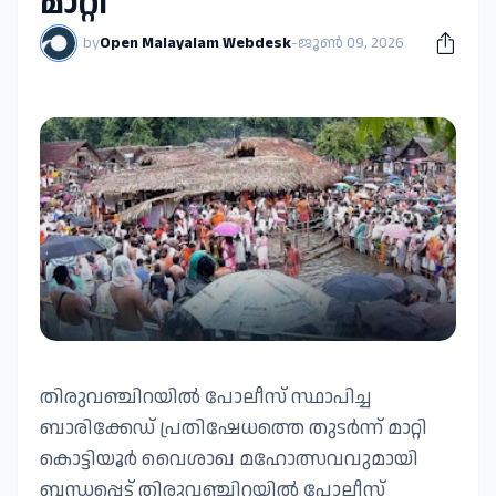
മാറ്റി
by
Open Malayalam Webdesk
-
ജൂൺ 09, 2026
തിരുവഞ്ചിറയിൽ പോലീസ് സ്ഥാപിച്ച
ബാരിക്കേഡ് പ്രതിഷേധത്തെ തുടർന്ന് മാറ്റി ​
കൊട്ടിയൂർ വൈശാഖ മഹോത്സവവുമായി
ബന്ധപ്പെട്ട് തിരുവഞ്ചിറയിൽ പോലീസ്