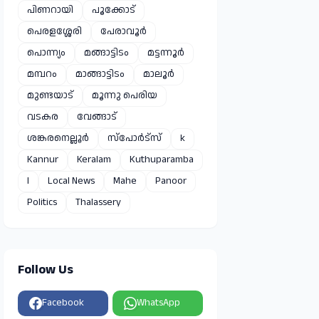
പിണറായി
പൂക്കോട്
പെരളശ്ശേരി
പേരാവൂർ
പൊന്ന്യം
മങ്ങാട്ടിടം
മട്ടന്നൂർ
മമ്പറം
മാങ്ങാട്ടിടം
മാലൂർ
മുണ്ടയാട്
മൂന്നു പെരിയ
വടകര
വേങ്ങാട്
ശങ്കരനെല്ലൂർ
സ്പോർട്സ്
k
Kannur
Keralam
Kuthuparamba
l
Local News
Mahe
Panoor
Politics
Thalassery
Follow Us
Facebook
WhatsApp