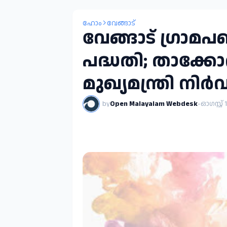
ഹോം
വേങ്ങാട്
വേങ്ങാട് ഗ്രാമ
പദ്ധതി; താക്കോ
മുഖ്യമന്ത്രി നിർ
by
Open Malayalam Webdesk
-
ഓഗസ്റ്റ് 