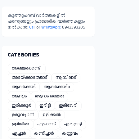
മാറ്റിപ്പാർപ്പിച്ചു
കുത്തുപറമ്പ് വാർത്തകളിൽ
പരസ്യങ്ങളും പ്രാദേശിക വാർത്തകളും
നൽകാൻ:
Call
or
WhatsApp:
8943393205
CATEGORIES
അഞ്ചരക്കണ്ടി
അടയ്ക്കാത്തോട്
ആമ്പിലാട്
ആലക്കോട്
ആലക്കോട്p
ആറളം
ആറാം മൈൽ
ഇരിക്കൂർ
ഇരിട്ടി
ഇരിവേരി
ഉരുവച്ചാൽ
ഉളിക്കൽ
ഉളിയിൽ
എടക്കാട്
എരുവട്ടി
ഏച്ചൂർ
കണിച്ചാർ
കണ്ണവം