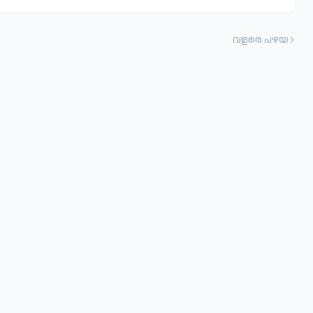
വളരെ പഴയ