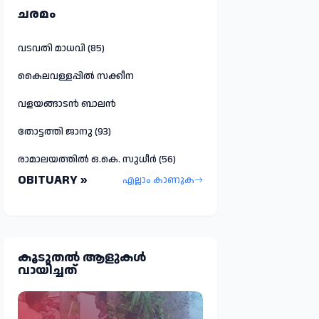
ചരമം
വടവതി മാധവി (85)
കൈലവള്ളപ്പിൽ സക്കീന
വളയങ്ങാടൻ ബാലൻ
തോട്ടത്തി ജാനു (93)
രാമാലയത്തിൽ ഒ.കെ. സുധീർ (56)
OBITUARY »
എല്ലാം കാണുക
കൂടുതല്‍ ആളുകള്‍
വായിച്ചത്