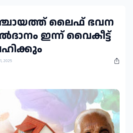
പഞ്ചായത്ത് ലൈഫ് ഭവന
ൽദാനം ഇന്ന് വൈകീട്ട്
വഹിക്കും
11, 2025