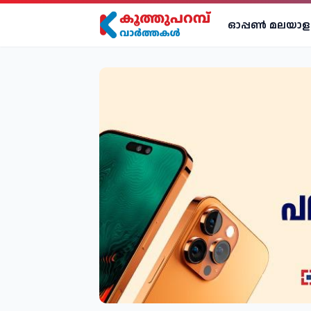
ഓപ്പണ്‍ മലയാള