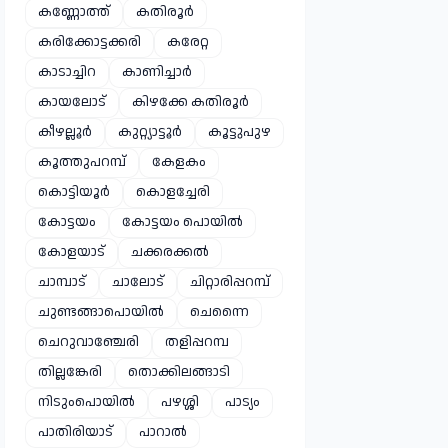
കണ്ണോത്ത്
കതിരൂർ
കരിക്കോട്ടക്കരി
കരേറ്റ
കാടാച്ചിറ
കാണിച്ചാർ
കായലോട്
കിഴക്കേ കതിരൂർ
കീഴല്ലൂർ
കുറ്റ്യാട്ടൂർ
കൂട്ടുപുഴ
കൂത്തുപറമ്പ്
കേളകം
കൊട്ടിയൂർ
കൊളച്ചേരി
കോട്ടയം
കോട്ടയം പൊയിൽ
കോളയാട്
ചക്കരക്കൽ
ചാമ്പാട്
ചാലോട്
ചിറ്റാരിപ്പറമ്പ്
ചുണ്ടങ്ങാപൊയിൽ
ചെന്നൈ
ചെറുവാഞ്ചേരി
തളിപ്പറമ്പ
തില്ലങ്കേരി
തൊക്കിലങ്ങാടി
നിടുംപൊയിൽ
പഴശ്ശി
പാട്യം
പാതിരിയാട്
പാറാൽ