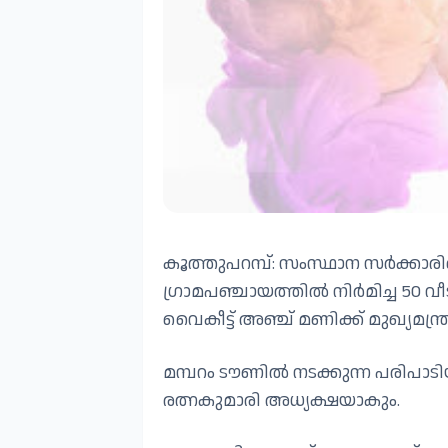
കൂത്തുപറമ്പ്: സംസ്ഥാന സർക്കാര
ഗ്രാമപഞ്ചായത്തിൽ നിർമിച്ച 50 വീ
വൈകീട്ട് അഞ്ച് മണിക്ക് മുഖ്യമന
മമ്പറം ടൗണിൽ നടക്കുന്ന പരിപാടി
രത്നകുമാരി അധ്യക്ഷയാകും.