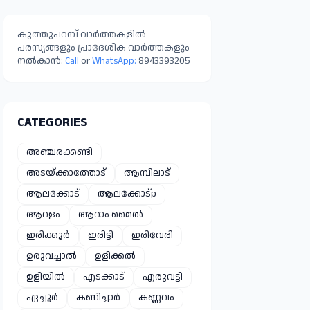
നിയമനടപടിക്കൊരു
ങ്ങി പഞ്ചായത്ത്
കുത്തുപറമ്പ് വാർത്തകളിൽ
പരസ്യങ്ങളും പ്രാദേശിക വാർത്തകളും
നൽകാൻ:
Call
or
WhatsApp:
8943393205
CATEGORIES
അഞ്ചരക്കണ്ടി
അടയ്ക്കാത്തോട്
ആമ്പിലാട്
ആലക്കോട്
ആലക്കോട്p
ആറളം
ആറാം മൈൽ
ഇരിക്കൂർ
ഇരിട്ടി
ഇരിവേരി
ഉരുവച്ചാൽ
ഉളിക്കൽ
ഉളിയിൽ
എടക്കാട്
എരുവട്ടി
ഏച്ചൂർ
കണിച്ചാർ
കണ്ണവം