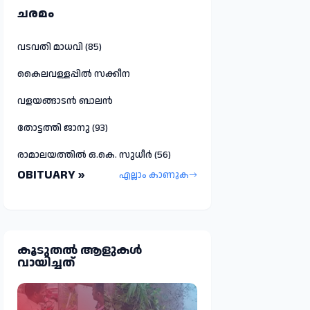
ചരമം
വടവതി മാധവി (85)
കൈലവള്ളപ്പിൽ സക്കീന
വളയങ്ങാടൻ ബാലൻ
തോട്ടത്തി ജാനു (93)
രാമാലയത്തിൽ ഒ.കെ. സുധീർ (56)
OBITUARY »
എല്ലാം കാണുക
കൂടുതല്‍ ആളുകള്‍
വായിച്ചത്