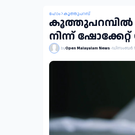
ഹോം
കൂത്തുപറമ്പ്
കൂത്തുപറമ്പില്
നിന്ന് ഷോക്കേറ്റ്
by
Open Malayalam News
-
ഡിസംബർ 10