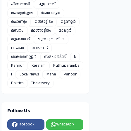
പിണറായി
പൂക്കോട്
പെരളശ്ശേരി
പേരാവൂർ
പൊന്ന്യം
മങ്ങാട്ടിടം
മട്ടന്നൂർ
മമ്പറം
മാങ്ങാട്ടിടം
മാലൂർ
മുണ്ടയാട്
മൂന്നു പെരിയ
വടകര
വേങ്ങാട്
ശങ്കരനെല്ലൂർ
സ്പോർട്സ്
k
Kannur
Keralam
Kuthuparamba
l
Local News
Mahe
Panoor
Politics
Thalassery
Follow Us
Facebook
WhatsApp