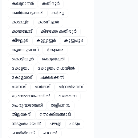
കണ്ണോത്ത്
കതിരൂർ
കരിക്കോട്ടക്കരി
കരേറ്റ
കാടാച്ചിറ
കാണിച്ചാർ
കായലോട്
കിഴക്കേ കതിരൂർ
കീഴല്ലൂർ
കുറ്റ്യാട്ടൂർ
കൂട്ടുപുഴ
കൂത്തുപറമ്പ്
കേളകം
കൊട്ടിയൂർ
കൊളച്ചേരി
കോട്ടയം
കോട്ടയം പൊയിൽ
കോളയാട്
ചക്കരക്കൽ
ചാമ്പാട്
ചാലോട്
ചിറ്റാരിപ്പറമ്പ്
ചുണ്ടങ്ങാപൊയിൽ
ചെന്നൈ
ചെറുവാഞ്ചേരി
തളിപ്പറമ്പ
തില്ലങ്കേരി
തൊക്കിലങ്ങാടി
നിടുംപൊയിൽ
പഴശ്ശി
പാട്യം
പാതിരിയാട്
പാറാൽ