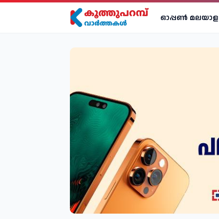
ഓപ്പണ്‍ മലയാള