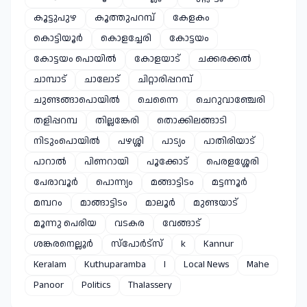
കൂട്ടുപുഴ
കൂത്തുപറമ്പ്
കേളകം
കൊട്ടിയൂർ
കൊളച്ചേരി
കോട്ടയം
കോട്ടയം പൊയിൽ
കോളയാട്
ചക്കരക്കൽ
ചാമ്പാട്
ചാലോട്
ചിറ്റാരിപ്പറമ്പ്
ചുണ്ടങ്ങാപൊയിൽ
ചെന്നൈ
ചെറുവാഞ്ചേരി
തളിപ്പറമ്പ
തില്ലങ്കേരി
തൊക്കിലങ്ങാടി
നിടുംപൊയിൽ
പഴശ്ശി
പാട്യം
പാതിരിയാട്
പാറാൽ
പിണറായി
പൂക്കോട്
പെരളശ്ശേരി
പേരാവൂർ
പൊന്ന്യം
മങ്ങാട്ടിടം
മട്ടന്നൂർ
മമ്പറം
മാങ്ങാട്ടിടം
മാലൂർ
മുണ്ടയാട്
മൂന്നു പെരിയ
വടകര
വേങ്ങാട്
ശങ്കരനെല്ലൂർ
സ്പോർട്സ്
k
Kannur
Keralam
Kuthuparamba
l
Local News
Mahe
Panoor
Politics
Thalassery