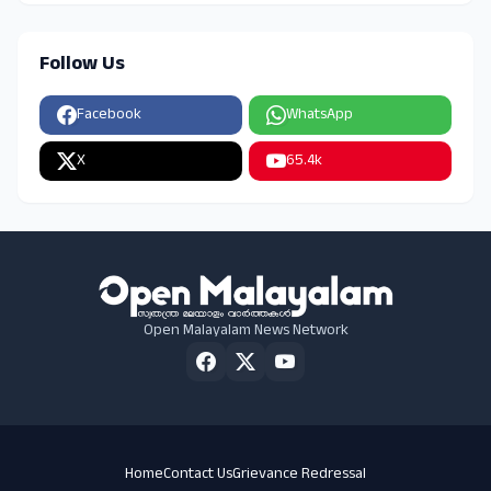
Follow Us
Facebook
WhatsApp
X
65.4k
Open Malayalam News Network
Home
Contact Us
Grievance Redressal