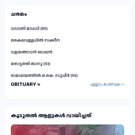
ചരമം
വടവതി മാധവി (85)
കൈലവള്ളപ്പിൽ സക്കീന
വളയങ്ങാടൻ ബാലൻ
തോട്ടത്തി ജാനു (93)
രാമാലയത്തിൽ ഒ.കെ. സുധീർ (56)
OBITUARY »
എല്ലാം കാണുക
കൂടുതല്‍ ആളുകള്‍ വായിച്ചത്