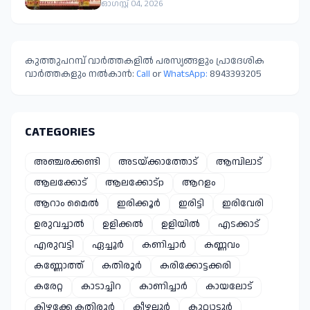
നിയമനടപടിക്കൊരുങ്ങി
ഓഗസ്റ്റ് 04, 2026
പഞ്ചായത്ത്
കുത്തുപറമ്പ് വാർത്തകളിൽ പരസ്യങ്ങളും പ്രാദേശിക
വാർത്തകളും നൽകാൻ:
Call
or
WhatsApp:
8943393205
CATEGORIES
അഞ്ചരക്കണ്ടി
അടയ്ക്കാത്തോട്
ആമ്പിലാട്
ആലക്കോട്
ആലക്കോട്p
ആറളം
ആറാം മൈൽ
ഇരിക്കൂർ
ഇരിട്ടി
ഇരിവേരി
ഉരുവച്ചാൽ
ഉളിക്കൽ
ഉളിയിൽ
എടക്കാട്
എരുവട്ടി
ഏച്ചൂർ
കണിച്ചാർ
കണ്ണവം
കണ്ണോത്ത്
കതിരൂർ
കരിക്കോട്ടക്കരി
കരേറ്റ
കാടാച്ചിറ
കാണിച്ചാർ
കായലോട്
കിഴക്കേ കതിരൂർ
കീഴല്ലൂർ
കുറ്റ്യാട്ടൂർ