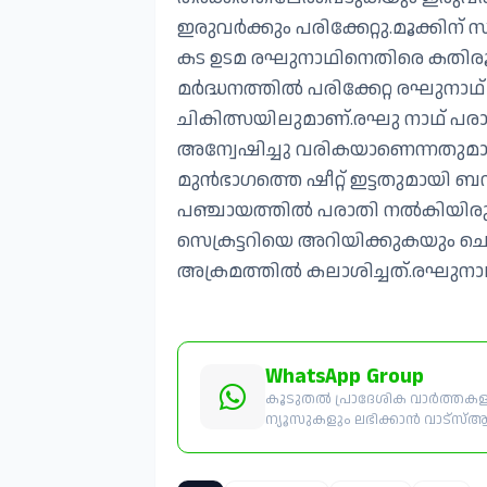
ഇരുവർക്കും പരിക്കേറ്റു.മൂക്കിന
കട ഉടമ രഘുനാഥിനെതിരെ കതിരൂർ
മർദ്ധനത്തിൽ പരിക്കേറ്റ രഘുനാഥ
ചികിത്സയിലുമാണ്.രഘു നാഥ് പരാത
അന്വേഷിച്ചു വരികയാണെന്നതുമാ
മുൻഭാഗത്തെ ഷീറ്റ് ഇട്ടതുമായി ബന്
പഞ്ചായത്തിൽ പരാതി നൽകിയിരു
സെക്രട്ടറിയെ അറിയിക്കുകയും ചെ
അക്രമത്തിൽ കലാശിച്ചത്.രഘുന
WhatsApp Group
കൂടുതൽ പ്രാദേശിക വാർത്തകളും
ന്യൂസുകളും ലഭിക്കാൻ വാട്സ്ആപ്പ