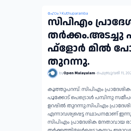
ഹോം
Kuthuparamba
സിപിഎം പ്രാദ
തർക്കം.അടച്ചു പ
ഫ്ളോർ മിൽ പോ
തുറന്നു.
by
Open Malayalam
-
ഫെബ്രുവരി 11, 20
കൂത്തുപറമ്പ്: സിപിഎം പ്രാദേശിക
പൂക്കോട് പെട്രൊൾ പമ്പിനു സമ
ഉറപ്പിൽ തുറന്നു.സിപിഎം പ്രാദേശി
എന്നാവശ്യപ്പെട്ട സ്ഥാപനമാണ് ഇ
സിപിഎം പ്രാദേശിക നേതാവായ രാജ
തർക്കത്തിലേർപ്പെടുകയും ഇരുവര