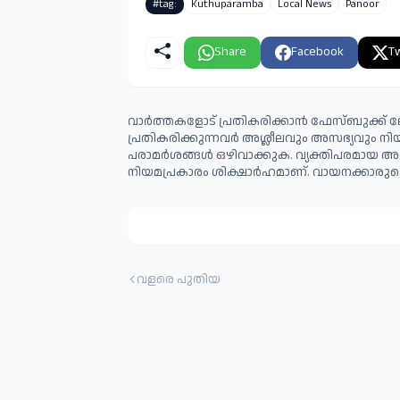
#tag:
Kuthuparamba
Local News
Panoor
Share
Facebook
Tw
വാർത്തകളോട് പ്രതികരിക്കാൻ ഫേസ്ബുക്ക് ലോ
പ്രതികരിക്കുന്നവര്‍ അശ്ലീലവും അസഭ്യവും ന
പരാമര്‍ശങ്ങള്‍ ഒഴിവാക്കുക. വ്യക്തിപരമായ അ
നിയമപ്രകാരം ശിക്ഷാര്‍ഹമാണ്. വായനക്കാരുടെ
വളരെ പുതിയ