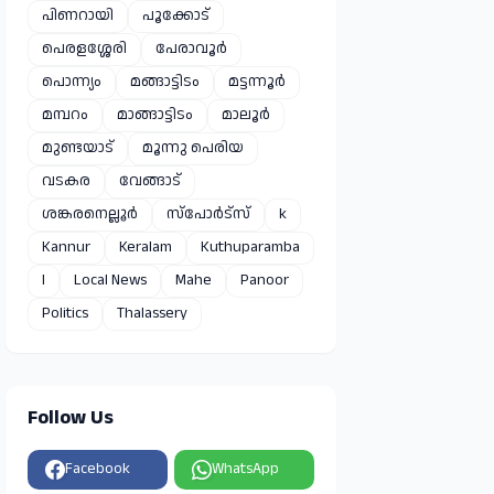
പിണറായി
പൂക്കോട്
പെരളശ്ശേരി
പേരാവൂർ
പൊന്ന്യം
മങ്ങാട്ടിടം
മട്ടന്നൂർ
മമ്പറം
മാങ്ങാട്ടിടം
മാലൂർ
മുണ്ടയാട്
മൂന്നു പെരിയ
വടകര
വേങ്ങാട്
ശങ്കരനെല്ലൂർ
സ്പോർട്സ്
k
Kannur
Keralam
Kuthuparamba
l
Local News
Mahe
Panoor
Politics
Thalassery
Follow Us
Facebook
WhatsApp