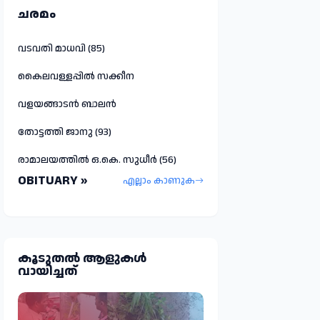
ചരമം
വടവതി മാധവി (85)
കൈലവള്ളപ്പിൽ സക്കീന
വളയങ്ങാടൻ ബാലൻ
തോട്ടത്തി ജാനു (93)
രാമാലയത്തിൽ ഒ.കെ. സുധീർ (56)
OBITUARY »
എല്ലാം കാണുക
കൂടുതല്‍ ആളുകള്‍
വായിച്ചത്