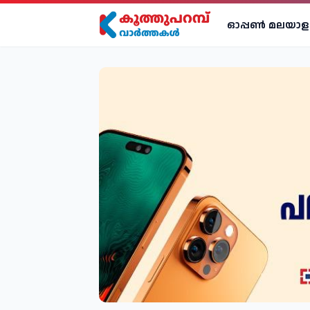
ഓപ്പണ്‍ മലയാള