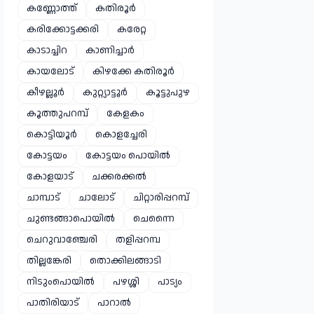
കണ്ണോത്ത്
കതിരൂർ
കരിക്കോട്ടക്കരി
കരേറ്റ
കാടാച്ചിറ
കാണിച്ചാർ
കായലോട്
കിഴക്കേ കതിരൂർ
കീഴല്ലൂർ
കുറ്റ്യാട്ടൂർ
കൂട്ടുപുഴ
കൂത്തുപറമ്പ്
കേളകം
കൊട്ടിയൂർ
കൊളച്ചേരി
കോട്ടയം
കോട്ടയം പൊയിൽ
കോളയാട്
ചക്കരക്കൽ
ചാമ്പാട്
ചാലോട്
ചിറ്റാരിപ്പറമ്പ്
ചുണ്ടങ്ങാപൊയിൽ
ചെന്നൈ
ചെറുവാഞ്ചേരി
തളിപ്പറമ്പ
തില്ലങ്കേരി
തൊക്കിലങ്ങാടി
നിടുംപൊയിൽ
പഴശ്ശി
പാട്യം
പാതിരിയാട്
പാറാൽ