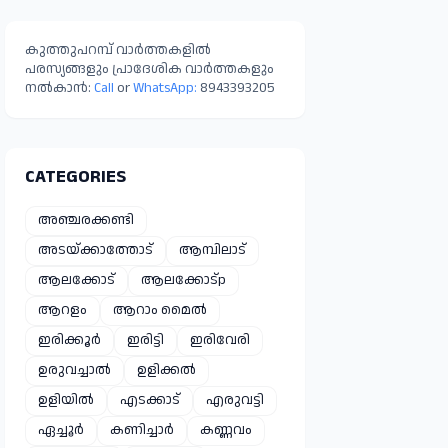
മാറ്റിപ്പാർപ്പിച്ചു
കുത്തുപറമ്പ് വാർത്തകളിൽ
പരസ്യങ്ങളും പ്രാദേശിക വാർത്തകളും
നൽകാൻ:
Call
or
WhatsApp:
8943393205
CATEGORIES
അഞ്ചരക്കണ്ടി
അടയ്ക്കാത്തോട്
ആമ്പിലാട്
ആലക്കോട്
ആലക്കോട്p
ആറളം
ആറാം മൈൽ
ഇരിക്കൂർ
ഇരിട്ടി
ഇരിവേരി
ഉരുവച്ചാൽ
ഉളിക്കൽ
ഉളിയിൽ
എടക്കാട്
എരുവട്ടി
ഏച്ചൂർ
കണിച്ചാർ
കണ്ണവം