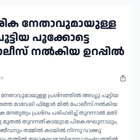
േശിക നേതാവുമായുള്ള
ൂട്ടിയ പൂക്കോട്ടെ
ലീസ് നൽകിയ ഉറപ്പിൽ
24
 നേതാവുമായുള്ള പ്രശ്നത്തിൽ അടച്ചു പൂട്ടിയ
ീപത്തെ മാവേലി ഫ്ളോർ മിൽ പോലീസ് നൽകിയ
ക നേതൃത്വം പ്രശ്നം പരിഹരിച്ച് തുറന്നാൽ മതി
ന്നു മുതൽ തുറന്നത്.കടയുടമ പികെ.രഘുനാഥും,
ീവനും തമ്മിൽ കടയിൽ നിന്നു വാക്കു
ും തമ്മിൽ തല്ലുകയുമായിരുന്നു.സംഭവത്തിൽ