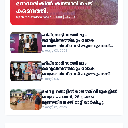
റോഡരികിൽ കഞ്ചാവ് ചെടി
കണ്ടെത്തി.
Open Malayalam News
-
ഓഗസ്റ്റ് 06, 2026
ഹിപ്നോട്ടിസത്തിലും
മെന്റലിസത്തിലും ലോക
റെക്കോർഡ് നേടി കൂത്തുപറമ്പ്
സ്വദേശി അജ്മൽ പി.കെ.
ഓഗസ്റ്റ് 03, 2026
ഹിപ്നോട്ടിസത്തിലും
മെന്റലിസത്തിലും ലോക
റെക്കോർഡ് നേടി കൂത്തുപറമ്പ്
സ്വദേശി മുഹമ്മദ് ഇജാസ് എം.പി.
ഓഗസ്റ്റ് 03, 2026
പേരട്ട തൊട്ടിൽപ്പാലത്ത് വീടുകളിൽ
വെള്ളം കയറി; 26 പേരെ
മദ്രസയിലേക്ക് മാറ്റിപ്പാർപ്പിച്ചു
ഓഗസ്റ്റ് 01, 2026