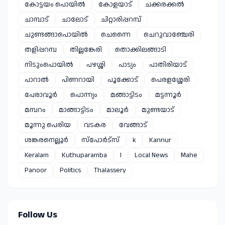
കോട്ടയം പൊയിൽ
കോളയാട്
ചക്കരക്കൽ
ചാമ്പാട്
ചാലോട്
ചിറ്റാരിപ്പറമ്പ്
ചുണ്ടങ്ങാപൊയിൽ
ചെന്നൈ
ചെറുവാഞ്ചേരി
തളിപ്പറമ്പ
തില്ലങ്കേരി
തൊക്കിലങ്ങാടി
നിടുംപൊയിൽ
പഴശ്ശി
പാട്യം
പാതിരിയാട്
പാറാൽ
പിണറായി
പൂക്കോട്
പെരളശ്ശേരി
പേരാവൂർ
പൊന്ന്യം
മങ്ങാട്ടിടം
മട്ടന്നൂർ
മമ്പറം
മാങ്ങാട്ടിടം
മാലൂർ
മുണ്ടയാട്
മൂന്നു പെരിയ
വടകര
വേങ്ങാട്
ശങ്കരനെല്ലൂർ
സ്പോർട്സ്
k
Kannur
Keralam
Kuthuparamba
l
Local News
Mahe
Panoor
Politics
Thalassery
Follow Us