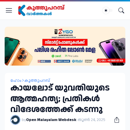
ഹോം
കൂത്തുപറമ്പ്
കായലോട് യുവതിയുടെ
ആത്മഹത്യ; പ്രതികൾ
വിദേശത്തേക്ക് കടന്നു
by
Open Malayalam Webdesk
-
ജൂൺ 24, 2025