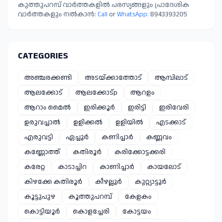
കുത്തുപറമ്പ് വാർത്തകളിൽ പരസ്യങ്ങളും പ്രാദേശിക
വാർത്തകളും നൽകാൻ:
Call
or
WhatsApp:
8943393205
CATEGORIES
അഞ്ചരക്കണ്ടി
അടയ്ക്കാത്തോട്
ആമ്പിലാട്
ആലക്കോട്
ആലക്കോട്p
ആറളം
ആറാം മൈൽ
ഇരിക്കൂർ
ഇരിട്ടി
ഇരിവേരി
ഉരുവച്ചാൽ
ഉളിക്കൽ
ഉളിയിൽ
എടക്കാട്
എരുവട്ടി
ഏച്ചൂർ
കണിച്ചാർ
കണ്ണവം
കണ്ണോത്ത്
കതിരൂർ
കരിക്കോട്ടക്കരി
കരേറ്റ
കാടാച്ചിറ
കാണിച്ചാർ
കായലോട്
കിഴക്കേ കതിരൂർ
കീഴല്ലൂർ
കുറ്റ്യാട്ടൂർ
കൂട്ടുപുഴ
കൂത്തുപറമ്പ്
കേളകം
കൊട്ടിയൂർ
കൊളച്ചേരി
കോട്ടയം