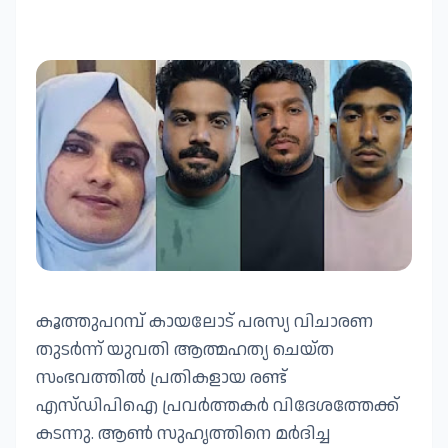
കൂത്തുപറമ്പ് കായലോട് പരസ്യ വിചാരണ
തുടർന്ന് യുവതി ആത്മഹത്യ ചെയ്ത
സംഭവത്തിൽ പ്രതികളായ രണ്ട്
എസ്ഡിപിഐ പ്രവർത്തകർ വിദേശത്തേക്ക്
കടന്നു. ആൺ സുഹൃത്തിനെ മർദിച്ച