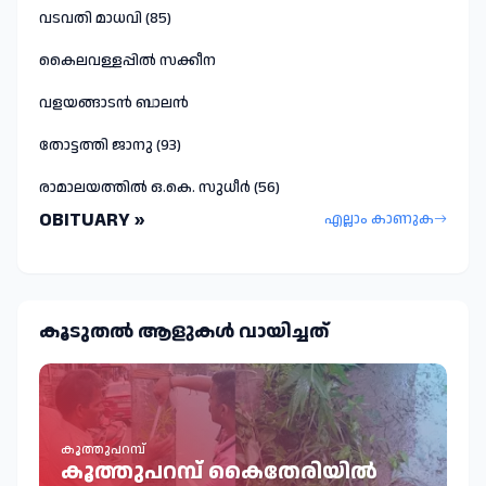
വടവതി മാധവി (85)
കൈലവള്ളപ്പിൽ സക്കീന
വളയങ്ങാടൻ ബാലൻ
തോട്ടത്തി ജാനു (93)
രാമാലയത്തിൽ ഒ.കെ. സുധീർ (56)
OBITUARY »
എല്ലാം കാണുക
കൂടുതല്‍ ആളുകള്‍ വായിച്ചത്
കൂത്തുപറമ്പ്
കൂത്തുപറമ്പ് കൈതേരിയിൽ