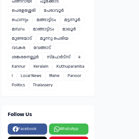
പിണറായി
പൂക്കോട്
പെരളശ്ശേരി
പേരാവൂർ
പൊന്ന്യം
മങ്ങാട്ടിടം
മട്ടന്നൂർ
മമ്പറം
മാങ്ങാട്ടിടം
മാലൂർ
മുണ്ടയാട്
മൂന്നു പെരിയ
വടകര
വേങ്ങാട്
ശങ്കരനെല്ലൂർ
സ്പോർട്സ്
k
Kannur
Keralam
Kuthuparamba
l
Local News
Mahe
Panoor
Politics
Thalassery
Follow Us
Facebook
WhatsApp