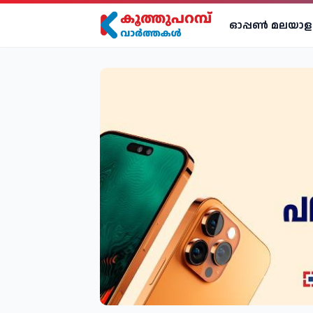
ഓപ്പണ്‍ മലയാള