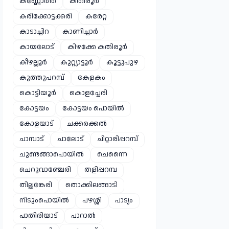
കണ്ണോത്ത്
കതിരൂർ
കരിക്കോട്ടക്കരി
കരേറ്റ
കാടാച്ചിറ
കാണിച്ചാർ
കായലോട്
കിഴക്കേ കതിരൂർ
കീഴല്ലൂർ
കുറ്റ്യാട്ടൂർ
കൂട്ടുപുഴ
കൂത്തുപറമ്പ്
കേളകം
കൊട്ടിയൂർ
കൊളച്ചേരി
കോട്ടയം
കോട്ടയം പൊയിൽ
കോളയാട്
ചക്കരക്കൽ
ചാമ്പാട്
ചാലോട്
ചിറ്റാരിപ്പറമ്പ്
ചുണ്ടങ്ങാപൊയിൽ
ചെന്നൈ
ചെറുവാഞ്ചേരി
തളിപ്പറമ്പ
തില്ലങ്കേരി
തൊക്കിലങ്ങാടി
നിടുംപൊയിൽ
പഴശ്ശി
പാട്യം
പാതിരിയാട്
പാറാൽ