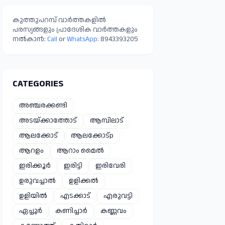
കുത്തുപറമ്പ് വാർത്തകളിൽ
പരസ്യങ്ങളും പ്രാദേശിക വാർത്തകളും
നൽകാൻ:
Call
or
WhatsApp:
8943393205
CATEGORIES
അഞ്ചരക്കണ്ടി
അടയ്ക്കാത്തോട്
ആമ്പിലാട്
ആലക്കോട്
ആലക്കോട്p
ആറളം
ആറാം മൈൽ
ഇരിക്കൂർ
ഇരിട്ടി
ഇരിവേരി
ഉരുവച്ചാൽ
ഉളിക്കൽ
ഉളിയിൽ
എടക്കാട്
എരുവട്ടി
ഏച്ചൂർ
കണിച്ചാർ
കണ്ണവം