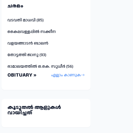
ചരമം
വടവതി മാധവി (85)
കൈലവള്ളപ്പിൽ സക്കീന
വളയങ്ങാടൻ ബാലൻ
തോട്ടത്തി ജാനു (93)
രാമാലയത്തിൽ ഒ.കെ. സുധീർ (56)
OBITUARY »
എല്ലാം കാണുക
കൂടുതല്‍ ആളുകള്‍
വായിച്ചത്