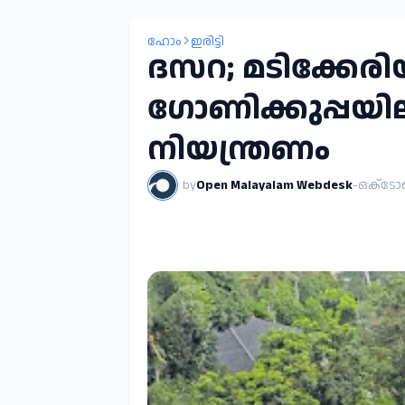
ഹോം
ഇരിട്ടി
ദസറ; മടിക്കേരി
ഗോണിക്കുപ്പയ
നിയന്ത്രണം
by
Open Malayalam Webdesk
-
ഒക്‌ടോ