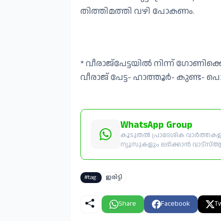
തിത്തിമത്തി വഴി പോകണം.
* വീരാജ്പേട്ടയിൽ നിന്ന് ഗോണിക
വീരാജ് പേട്ട- ഹാത്തൂർ- കുണ്ട- 
WhatsApp Group
കൂടുതൽ പ്രാദേശിക വാർത്തകളും
ന്യൂസുകളും ലഭിക്കാൻ വാട്സ്ആപ്പ
#tag:
ഇരിട്ടി
Share
Facebook
Tw