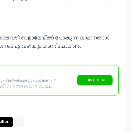
്കൊപ്പ വഴി ബളാലേയ്ക്ക് പോകുന്ന വാഹനങ്ങൾ
പൊന്നംപേട്ട വഴിയും കടന്ന് പോകണം
JOIN GROUP
 അറിയിപ്പുകളും ബ്രേക്കിംഗ്
് ഗ്രൂപ്പിൽ ജോയിൻ ചെയ്യൂ..
itter