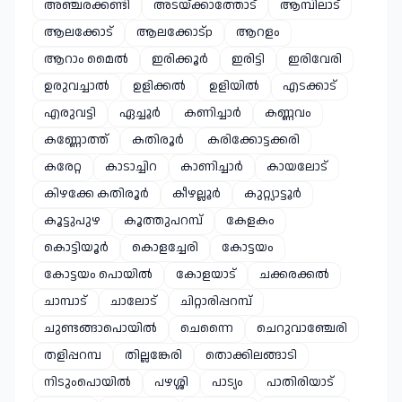
അഞ്ചരക്കണ്ടി
അടയ്ക്കാത്തോട്
ആമ്പിലാട്
ആലക്കോട്
ആലക്കോട്p
ആറളം
ആറാം മൈൽ
ഇരിക്കൂർ
ഇരിട്ടി
ഇരിവേരി
ഉരുവച്ചാൽ
ഉളിക്കൽ
ഉളിയിൽ
എടക്കാട്
എരുവട്ടി
ഏച്ചൂർ
കണിച്ചാർ
കണ്ണവം
കണ്ണോത്ത്
കതിരൂർ
കരിക്കോട്ടക്കരി
കരേറ്റ
കാടാച്ചിറ
കാണിച്ചാർ
കായലോട്
കിഴക്കേ കതിരൂർ
കീഴല്ലൂർ
കുറ്റ്യാട്ടൂർ
കൂട്ടുപുഴ
കൂത്തുപറമ്പ്
കേളകം
കൊട്ടിയൂർ
കൊളച്ചേരി
കോട്ടയം
കോട്ടയം പൊയിൽ
കോളയാട്
ചക്കരക്കൽ
ചാമ്പാട്
ചാലോട്
ചിറ്റാരിപ്പറമ്പ്
ചുണ്ടങ്ങാപൊയിൽ
ചെന്നൈ
ചെറുവാഞ്ചേരി
തളിപ്പറമ്പ
തില്ലങ്കേരി
തൊക്കിലങ്ങാടി
നിടുംപൊയിൽ
പഴശ്ശി
പാട്യം
പാതിരിയാട്