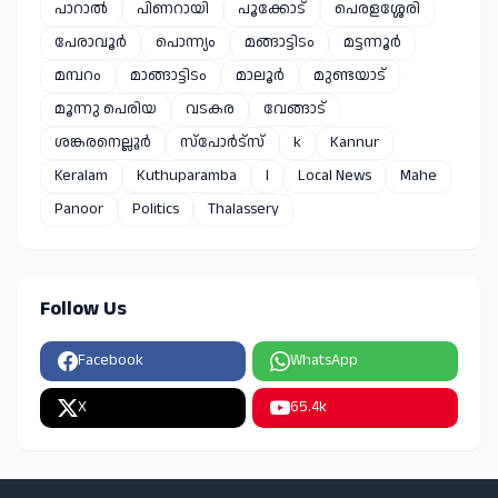
പാറാൽ
പിണറായി
പൂക്കോട്
പെരളശ്ശേരി
പേരാവൂർ
പൊന്ന്യം
മങ്ങാട്ടിടം
മട്ടന്നൂർ
മമ്പറം
മാങ്ങാട്ടിടം
മാലൂർ
മുണ്ടയാട്
മൂന്നു പെരിയ
വടകര
വേങ്ങാട്
ശങ്കരനെല്ലൂർ
സ്പോർട്സ്
k
Kannur
Keralam
Kuthuparamba
l
Local News
Mahe
Panoor
Politics
Thalassery
Follow Us
Facebook
WhatsApp
X
65.4k