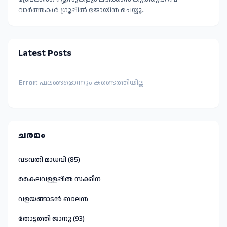
വാർത്തകൾ ഗ്രൂപ്പിൽ ജോയിൻ ചെയ്യൂ..
Latest Posts
Error:
ഫലങ്ങളൊന്നും കണ്ടെത്തിയില്ല
ചരമം
വടവതി മാധവി (85)
കൈലവള്ളപ്പിൽ സക്കീന
വളയങ്ങാടൻ ബാലൻ
തോട്ടത്തി ജാനു (93)