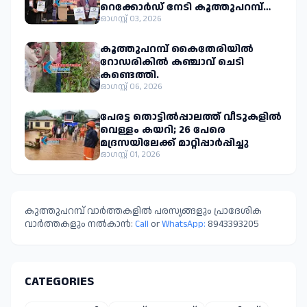
റെക്കോർഡ് നേടി കൂത്തുപറമ്പ്
സ്വദേശി മുഹമ്മദ് ഇജാസ് എം.പി.
ഓഗസ്റ്റ് 03, 2026
കൂത്തുപറമ്പ് കൈതേരിയിൽ
റോഡരികിൽ കഞ്ചാവ് ചെടി
കണ്ടെത്തി.
ഓഗസ്റ്റ് 06, 2026
പേരട്ട തൊട്ടിൽപ്പാലത്ത് വീടുകളിൽ
വെള്ളം കയറി; 26 പേരെ
മദ്രസയിലേക്ക് മാറ്റിപ്പാർപ്പിച്ചു
ഓഗസ്റ്റ് 01, 2026
കുത്തുപറമ്പ് വാർത്തകളിൽ പരസ്യങ്ങളും പ്രാദേശിക
വാർത്തകളും നൽകാൻ:
Call
or
WhatsApp:
8943393205
CATEGORIES