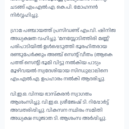
ചടങ്ങ് എം.എൽ.എ. കെ.പി. മോഹനൻ
നിർവ്വഹിച്ചു.
ഗ്രാമ പഞ്ചായത്ത് പ്രസിഡണ്ട് എം.വി. ഷിനിജ
അധ്യക്ഷത വഹിച്ചു. ‘മനസ്സോടിത്തിരി മണ്ണ്’
പരിപാടിയിൽ ഉൾപ്പെടുത്തി ഭൂരഹിതരായ
രണ്ടുപേർക്കും അഞ്ച് സെന്റ് വീതം (ആകെ
പത്ത് സെന്റ്) ഭൂമി വിട്ടു നൽകിയ പാട്യം
മൂഴിവയൽ സ്വദേശിയായ സിന്ധുലാലിനെ
എം.എൽ.എ. ഉപഹാരം നൽകി ആദരിച്ചു.
വി.ഇ.ഒ. വിനയ ഭാസ്കരൻ സ്വാഗതം
ആശംസിച്ചു. വി.ഇ.ഒ. ശ്രീജേഷ് ടി. റിപ്പോർട്ട്
അവതരിപ്പിച്ചു. വികസന സ്ഥിരം സമിതി
അധ്യക്ഷ സുജാത ടി. ആശംസ അർപ്പിച്ചു.