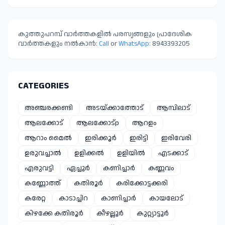
പഞ്ചായത്ത്
കുത്തുപറമ്പ് വാർത്തകളിൽ പരസ്യങ്ങളും പ്രാദേശിക
വാർത്തകളും നൽകാൻ:
Call
or
WhatsApp:
8943393205
CATEGORIES
അഞ്ചരക്കണ്ടി
അടയ്ക്കാത്തോട്
ആമ്പിലാട്
ആലക്കോട്
ആലക്കോട്p
ആറളം
ആറാം മൈൽ
ഇരിക്കൂർ
ഇരിട്ടി
ഇരിവേരി
ഉരുവച്ചാൽ
ഉളിക്കൽ
ഉളിയിൽ
എടക്കാട്
എരുവട്ടി
ഏച്ചൂർ
കണിച്ചാർ
കണ്ണവം
കണ്ണോത്ത്
കതിരൂർ
കരിക്കോട്ടക്കരി
കരേറ്റ
കാടാച്ചിറ
കാണിച്ചാർ
കായലോട്
കിഴക്കേ കതിരൂർ
കീഴല്ലൂർ
കുറ്റ്യാട്ടൂർ