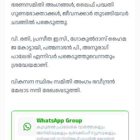
ഭരണസമിതി അംഗങ്ങൾ, ലൈഫ് പദ്ധതി
ഗുണഭോക്താക്കൾ, ജീവനക്കാർ തുടങ്ങിയവർ
ചടങ്ങിൽ പങ്കെടുത്തു.
വി. രതി, പ്രസീത ഇ.സി., ഗോകുൽദാസ് ഹൈമ
ജ കോട്ടായി, പത്മനാഭൻ പി., അനുരാഗ്
പാലേരി എന്നിവർ പങ്കെടുത്തുവെന്നതും
ശ്രദ്ധേയമാണ്.
വികസന സ്ഥിരം സമിതി അംഗം രവീന്ദ്രൻ
മേപ്പാട നന്ദി രേഖപ്പെടുത്തി.
WhatsApp Group
കൂടുതൽ പ്രാദേശിക വാർത്തകളും
അറിയിപ്പുകളും ബ്രേക്കിംഗ് ന്യൂസുകളും
ലഭിക്കാൻ വാട്സ്ആപ്പ് ഗ്രൂപ്പിൽ ജോയിൻ