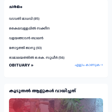
ചരമം
വടവതി മാധവി (85)
കൈലവള്ളപ്പിൽ സക്കീന
വളയങ്ങാടൻ ബാലൻ
തോട്ടത്തി ജാനു (93)
രാമാലയത്തിൽ ഒ.കെ. സുധീർ (56)
OBITUARY »
എല്ലാം കാണുക
കൂടുതല്‍ ആളുകള്‍ വായിച്ചത്