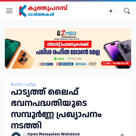
ഹോം
പാട്യം
പാട്യത്ത് ലൈഫ്
ഭവനപദ്ധതിയുടെ
സമ്പൂർണ്ണ പ്രഖ്യാപനം
നടത്തി
by
Open Malayalam Webdesk