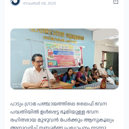
-
നവംബർ 08, 2025
പാട്യം ഗ്രാമ പഞ്ചായത്തിലെ ലൈഫ് ഭവന
പദ്ധതിയിൽ ഉൾപ്പെട്ട ഭൂമിയുള്ള ഭവന
രഹിതരായ മുഴുവൻ പേർക്കും ആനുകൂല്യം
അനുവദിച്ച് സമ്പൂർണ്ണ പ്രഖ്യാപനം നടന്നു.