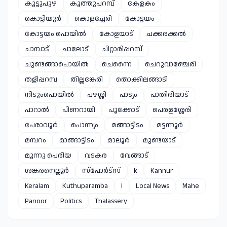
കൂട്ടുപുഴ
കൂത്തുപറമ്പ്
കേളകം
കൊട്ടിയൂർ
കൊളച്ചേരി
കോട്ടയം
കോട്ടയം പൊയിൽ
കോളയാട്
ചക്കരക്കൽ
ചാമ്പാട്
ചാലോട്
ചിറ്റാരിപ്പറമ്പ്
ചുണ്ടങ്ങാപൊയിൽ
ചെന്നൈ
ചെറുവാഞ്ചേരി
തളിപ്പറമ്പ
തില്ലങ്കേരി
തൊക്കിലങ്ങാടി
നിടുംപൊയിൽ
പഴശ്ശി
പാട്യം
പാതിരിയാട്
പാറാൽ
പിണറായി
പൂക്കോട്
പെരളശ്ശേരി
പേരാവൂർ
പൊന്ന്യം
മങ്ങാട്ടിടം
മട്ടന്നൂർ
മമ്പറം
മാങ്ങാട്ടിടം
മാലൂർ
മുണ്ടയാട്
മൂന്നു പെരിയ
വടകര
വേങ്ങാട്
ശങ്കരനെല്ലൂർ
സ്പോർട്സ്
k
Kannur
Keralam
Kuthuparamba
l
Local News
Mahe
Panoor
Politics
Thalassery