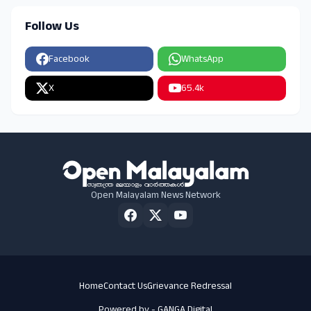
Follow Us
Facebook
WhatsApp
X
65.4k
Open Malayalam News Network
Home
Contact Us
Grievance Redressal
Powered by -
GANGA Digital