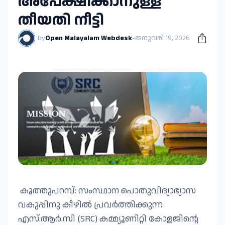
അപേക്ഷിക്കാനുള്ള
തീയതി നീട്ടി
by
Open Malayalam Webdesk
-
ജനുവരി 19, 2026
കൂത്തുപറമ്പ്: സംസ്ഥാന പൊതുവിദ്യാഭ്യാസ
വകുപ്പിനു കീഴിൽ പ്രവർത്തിക്കുന്ന
എസ്.ആർ.സി (SRC) കമ്മ്യൂണിറ്റി കോളജിന്റെ