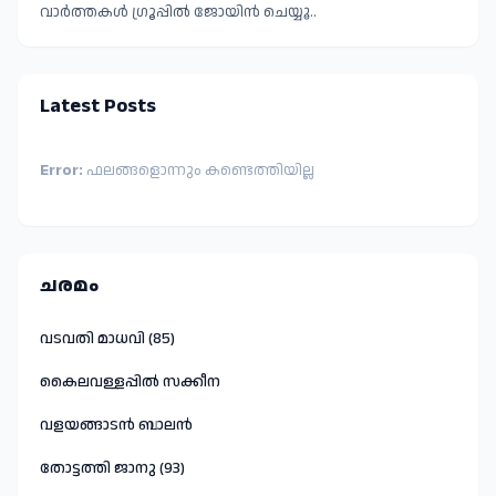
വാർത്തകൾ ഗ്രൂപ്പിൽ ജോയിൻ ചെയ്യൂ..
Latest Posts
Error:
ഫലങ്ങളൊന്നും കണ്ടെത്തിയില്ല
ചരമം
വടവതി മാധവി (85)
കൈലവള്ളപ്പിൽ സക്കീന
വളയങ്ങാടൻ ബാലൻ
തോട്ടത്തി ജാനു (93)