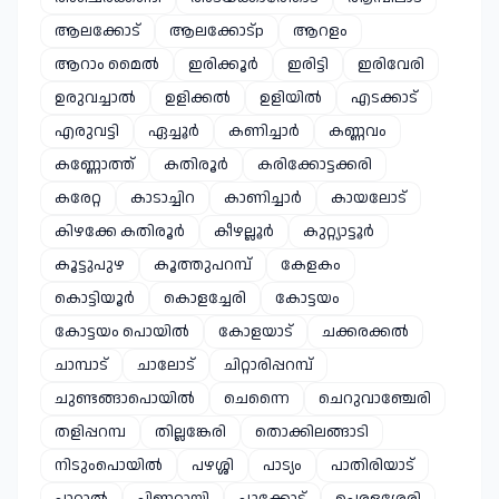
ആലക്കോട്
ആലക്കോട്p
ആറളം
ആറാം മൈൽ
ഇരിക്കൂർ
ഇരിട്ടി
ഇരിവേരി
ഉരുവച്ചാൽ
ഉളിക്കൽ
ഉളിയിൽ
എടക്കാട്
എരുവട്ടി
ഏച്ചൂർ
കണിച്ചാർ
കണ്ണവം
കണ്ണോത്ത്
കതിരൂർ
കരിക്കോട്ടക്കരി
കരേറ്റ
കാടാച്ചിറ
കാണിച്ചാർ
കായലോട്
കിഴക്കേ കതിരൂർ
കീഴല്ലൂർ
കുറ്റ്യാട്ടൂർ
കൂട്ടുപുഴ
കൂത്തുപറമ്പ്
കേളകം
കൊട്ടിയൂർ
കൊളച്ചേരി
കോട്ടയം
കോട്ടയം പൊയിൽ
കോളയാട്
ചക്കരക്കൽ
ചാമ്പാട്
ചാലോട്
ചിറ്റാരിപ്പറമ്പ്
ചുണ്ടങ്ങാപൊയിൽ
ചെന്നൈ
ചെറുവാഞ്ചേരി
തളിപ്പറമ്പ
തില്ലങ്കേരി
തൊക്കിലങ്ങാടി
നിടുംപൊയിൽ
പഴശ്ശി
പാട്യം
പാതിരിയാട്
പാറാൽ
പിണറായി
പൂക്കോട്
പെരളശ്ശേരി