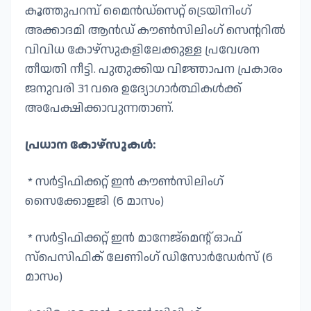
കൂത്തുപറമ്പ് മൈൻഡ്‌സെറ്റ് ട്രെയിനിംഗ്
അക്കാദമി ആൻഡ് കൗൺസിലിംഗ് സെന്ററിൽ
വിവിധ കോഴ്സുകളിലേക്കുള്ള പ്രവേശന
തീയതി നീട്ടി. പുതുക്കിയ വിജ്ഞാപന പ്രകാരം
ജനുവരി 31 വരെ ഉദ്യോഗാർത്ഥികൾക്ക്
അപേക്ഷിക്കാവുന്നതാണ്.
പ്രധാന കോഴ്സുകൾ:
* സർട്ടിഫിക്കറ്റ് ഇൻ കൗൺസിലിംഗ്
സൈക്കോളജി (6 മാസം)
* സർട്ടിഫിക്കറ്റ് ഇൻ മാനേജ്മെന്റ് ഓഫ്
സ്പെസിഫിക് ലേണിംഗ് ഡിസോർഡേർസ് (6
മാസം)