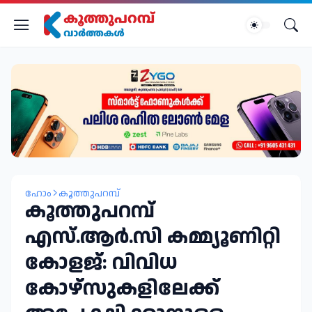
ഹോം
കൂത്തുപറമ്പ്
കൂത്തുപറമ്പ്
എസ്.ആർ.സി കമ്മ്യൂണിറ്റി
കോളജ്: വിവിധ
കോഴ്‌സുകളിലേക്ക്