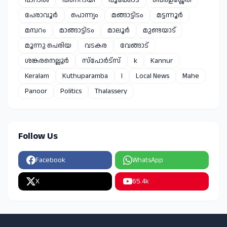
പേരാവൂർ
പൊന്ന്യം
മങ്ങാട്ടിടം
മട്ടന്നൂർ
മമ്പറം
മാങ്ങാട്ടിടം
മാലൂർ
മുണ്ടയാട്
മൂന്നു പെരിയ
വടകര
വേങ്ങാട്
ശങ്കരനെല്ലൂർ
സ്പോർട്സ്
k
Kannur
Keralam
Kuthuparamba
l
Local News
Mahe
Panoor
Politics
Thalassery
Follow Us
Facebook
WhatsApp
X
65.4k