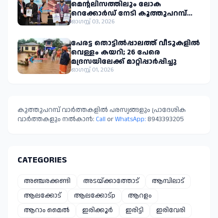
മെന്റലിസത്തിലും ലോക
റെക്കോർഡ് നേടി കൂത്തുപറമ്പ്
സ്വദേശി മുഹമ്മദ് ഇജാസ് എം.പി.
ഓഗസ്റ്റ് 03, 2026
പേരട്ട തൊട്ടിൽപ്പാലത്ത് വീടുകളിൽ
വെള്ളം കയറി; 26 പേരെ
മദ്രസയിലേക്ക് മാറ്റിപ്പാർപ്പിച്ചു
ഓഗസ്റ്റ് 01, 2026
കുത്തുപറമ്പ് വാർത്തകളിൽ പരസ്യങ്ങളും പ്രാദേശിക
വാർത്തകളും നൽകാൻ:
Call
or
WhatsApp:
8943393205
CATEGORIES
അഞ്ചരക്കണ്ടി
അടയ്ക്കാത്തോട്
ആമ്പിലാട്
ആലക്കോട്
ആലക്കോട്p
ആറളം
ആറാം മൈൽ
ഇരിക്കൂർ
ഇരിട്ടി
ഇരിവേരി