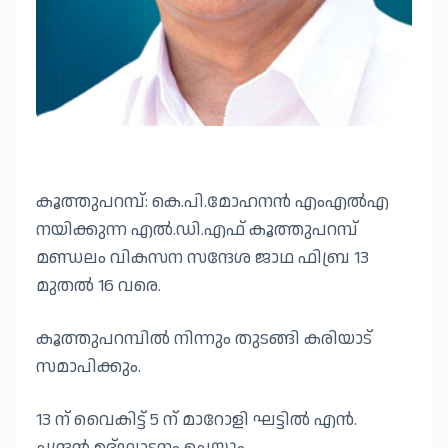
കൂത്തുപറമ്പ്: കെ.പി.മോഹനൻ എംഎൽഎ
നയിക്കുന്ന എൽ.ഡി.എഫ്‌ കൂത്തുപറമ്പ്
മണ്ഡലം വികസന സന്ദേശ ജാഥ ഫിബ്ര 13
മുതൽ 16 വരെ.
കൂത്തുപറമ്പിൽ നിന്നും തുടങ്ങി കരിയാട്
സമാപിക്കും.
13 ന് വൈകിട്ട് 5 ന് മാറോളി ഘട്ടിൽ എൻ.
ചന്ദ്രൻ ഉദ്ഘാടനം ചെയ്യും.