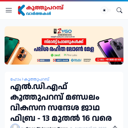
ഹോം
കൂത്തുപറമ്പ്
എൽ.ഡി.എഫ്‌
കൂത്തുപറമ്പ് മണ്ഡലം
വികസന സന്ദേശ ജാഥ
ഫിബ്ര - 13 മുതൽ 16 വരെ