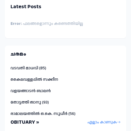
Latest Posts
Error:
ഫലങ്ങളൊന്നും കണ്ടെത്തിയില്ല
ചരമം
വടവതി മാധവി (85)
കൈലവള്ളപ്പിൽ സക്കീന
വളയങ്ങാടൻ ബാലൻ
തോട്ടത്തി ജാനു (93)
രാമാലയത്തിൽ ഒ.കെ. സുധീർ (56)
OBITUARY »
എല്ലാം കാണുക