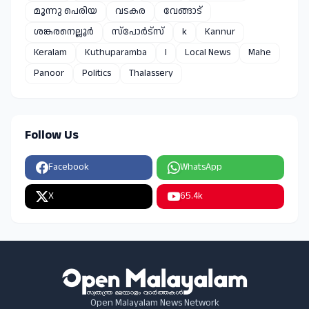
മൂന്നു പെരിയ
വടകര
വേങ്ങാട്
ശങ്കരനെല്ലൂർ
സ്പോർട്സ്
k
Kannur
Keralam
Kuthuparamba
l
Local News
Mahe
Panoor
Politics
Thalassery
Follow Us
Facebook
WhatsApp
X
65.4k
Open Malayalam News Network