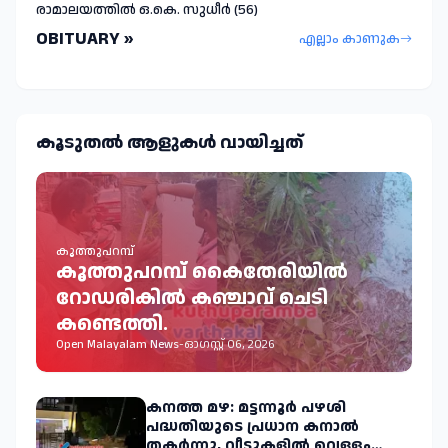
രാമാലയത്തിൽ ഒ.കെ. സുധീർ (56)
OBITUARY »
എല്ലാം കാണുക
കൂടുതല്‍ ആളുകള്‍ വായിച്ചത്
കൂത്തുപറമ്പ്
കൂത്തുപറമ്പ് കൈതേരിയിൽ
റോഡരികിൽ കഞ്ചാവ് ചെടി
കണ്ടെത്തി.
Open Malayalam News
-
ഓഗസ്റ്റ് 06, 2026
കനത്ത മഴ: മട്ടന്നൂർ പഴശി
പദ്ധതിയുടെ പ്രധാന കനാൽ
തകർന്നു, വീടുകളിൽ വെള്ളം