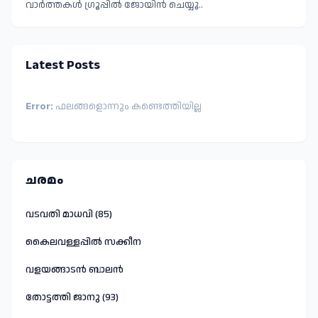
വാർത്തകൾ ഗ്രൂപ്പിൽ ജോയിൻ ചെയ്യൂ..
Latest Posts
Error:
ഫലങ്ങളൊന്നും കണ്ടെത്തിയില്ല
ചരമം
വടവതി മാധവി (85)
കൈലവള്ളപ്പിൽ സക്കീന
വളയങ്ങാടൻ ബാലൻ
തോട്ടത്തി ജാനു (93)