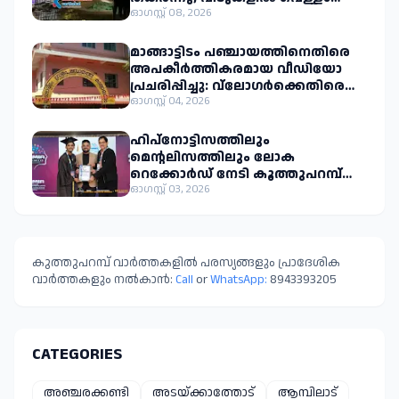
കയറി കുടുംബങ്ങളെ
ഓഗസ്റ്റ് 08, 2026
മാറ്റിപ്പാർപ്പിച്ചു.
മാങ്ങാട്ടിടം പഞ്ചായത്തിനെതിരെ
അപകീർത്തികരമായ വീഡിയോ
പ്രചരിപ്പിച്ചു: വ്ലോഗർക്കെതിരെ
നിയമനടപടിക്കൊരുങ്ങി
ഓഗസ്റ്റ് 04, 2026
പഞ്ചായത്ത്
ഹിപ്നോട്ടിസത്തിലും
മെന്റലിസത്തിലും ലോക
റെക്കോർഡ് നേടി കൂത്തുപറമ്പ്
സ്വദേശി അജ്മൽ പി.കെ.
ഓഗസ്റ്റ് 03, 2026
കുത്തുപറമ്പ് വാർത്തകളിൽ പരസ്യങ്ങളും പ്രാദേശിക
വാർത്തകളും നൽകാൻ:
Call
or
WhatsApp:
8943393205
CATEGORIES
അഞ്ചരക്കണ്ടി
അടയ്ക്കാത്തോട്
ആമ്പിലാട്