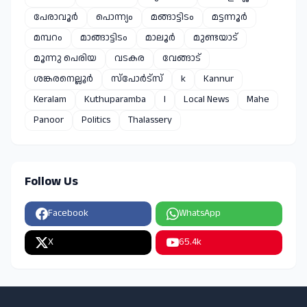
പേരാവൂർ
പൊന്ന്യം
മങ്ങാട്ടിടം
മട്ടന്നൂർ
മമ്പറം
മാങ്ങാട്ടിടം
മാലൂർ
മുണ്ടയാട്
മൂന്നു പെരിയ
വടകര
വേങ്ങാട്
ശങ്കരനെല്ലൂർ
സ്പോർട്സ്
k
Kannur
Keralam
Kuthuparamba
l
Local News
Mahe
Panoor
Politics
Thalassery
Follow Us
Facebook
WhatsApp
X
65.4k