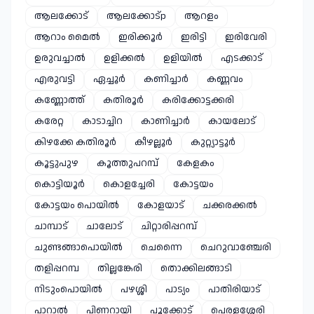
ആലക്കോട്
ആലക്കോട്p
ആറളം
ആറാം മൈൽ
ഇരിക്കൂർ
ഇരിട്ടി
ഇരിവേരി
ഉരുവച്ചാൽ
ഉളിക്കൽ
ഉളിയിൽ
എടക്കാട്
എരുവട്ടി
ഏച്ചൂർ
കണിച്ചാർ
കണ്ണവം
കണ്ണോത്ത്
കതിരൂർ
കരിക്കോട്ടക്കരി
കരേറ്റ
കാടാച്ചിറ
കാണിച്ചാർ
കായലോട്
കിഴക്കേ കതിരൂർ
കീഴല്ലൂർ
കുറ്റ്യാട്ടൂർ
കൂട്ടുപുഴ
കൂത്തുപറമ്പ്
കേളകം
കൊട്ടിയൂർ
കൊളച്ചേരി
കോട്ടയം
കോട്ടയം പൊയിൽ
കോളയാട്
ചക്കരക്കൽ
ചാമ്പാട്
ചാലോട്
ചിറ്റാരിപ്പറമ്പ്
ചുണ്ടങ്ങാപൊയിൽ
ചെന്നൈ
ചെറുവാഞ്ചേരി
തളിപ്പറമ്പ
തില്ലങ്കേരി
തൊക്കിലങ്ങാടി
നിടുംപൊയിൽ
പഴശ്ശി
പാട്യം
പാതിരിയാട്
പാറാൽ
പിണറായി
പൂക്കോട്
പെരളശ്ശേരി