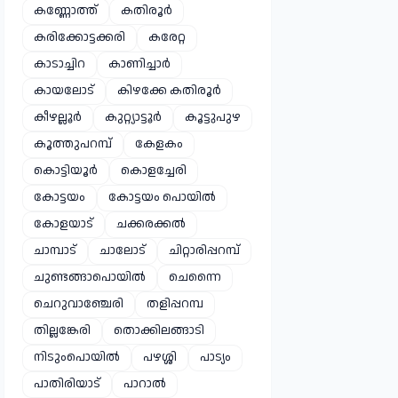
കണ്ണോത്ത്
കതിരൂർ
കരിക്കോട്ടക്കരി
കരേറ്റ
കാടാച്ചിറ
കാണിച്ചാർ
കായലോട്
കിഴക്കേ കതിരൂർ
കീഴല്ലൂർ
കുറ്റ്യാട്ടൂർ
കൂട്ടുപുഴ
കൂത്തുപറമ്പ്
കേളകം
കൊട്ടിയൂർ
കൊളച്ചേരി
കോട്ടയം
കോട്ടയം പൊയിൽ
കോളയാട്
ചക്കരക്കൽ
ചാമ്പാട്
ചാലോട്
ചിറ്റാരിപ്പറമ്പ്
ചുണ്ടങ്ങാപൊയിൽ
ചെന്നൈ
ചെറുവാഞ്ചേരി
തളിപ്പറമ്പ
തില്ലങ്കേരി
തൊക്കിലങ്ങാടി
നിടുംപൊയിൽ
പഴശ്ശി
പാട്യം
പാതിരിയാട്
പാറാൽ