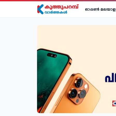
ഓപ്പണ്‍ മലയാള