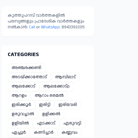
മാറ്റിപ്പാർപ്പിച്ചു
കുത്തുപറമ്പ് വാർത്തകളിൽ
പരസ്യങ്ങളും പ്രാദേശിക വാർത്തകളും
നൽകാൻ:
Call
or
WhatsApp:
8943393205
CATEGORIES
അഞ്ചരക്കണ്ടി
അടയ്ക്കാത്തോട്
ആമ്പിലാട്
ആലക്കോട്
ആലക്കോട്p
ആറളം
ആറാം മൈൽ
ഇരിക്കൂർ
ഇരിട്ടി
ഇരിവേരി
ഉരുവച്ചാൽ
ഉളിക്കൽ
ഉളിയിൽ
എടക്കാട്
എരുവട്ടി
ഏച്ചൂർ
കണിച്ചാർ
കണ്ണവം