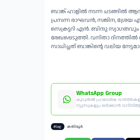
ബാങ്ക് ഹാളിൽ നടന്ന ചടങ്ങിൽ ആ
പ്രസന്ന രാഘവൻ, സജിന, ശ്രേയ എന്നി
സെക്രട്ടറി എൻ. ബിന്ദു സ്വാഗതവ
രേഖപ്പെടുത്തി. വനിതാ ദിനത്തി
സാധിച്ചത് ബാങ്കിന്റെ വലിയ നേട്ടമ
WhatsApp Group
കൂടുതൽ പ്രാദേശിക വാർത്തകളും
ന്യൂസുകളും ലഭിക്കാൻ വാട്സ്ആപ്പ
#tag:
കതിരൂർ