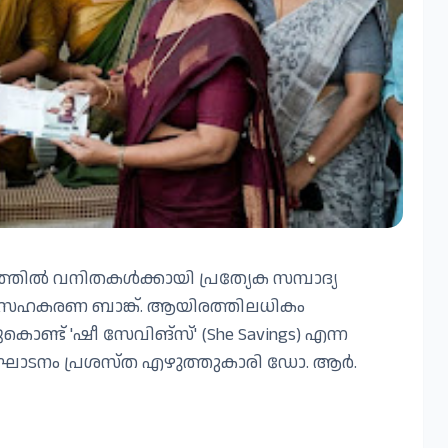
ത്തിൽ വനിതകൾക്കായി പ്രത്യേക സമ്പാദ്യ
 സഹകരണ ബാങ്ക്. ആയിരത്തിലധികം
ൊണ്ട് 'ഷീ സേവിങ്സ്' (She Savings) എന്ന
ദ്ഘാടനം പ്രശസ്ത എഴുത്തുകാരി ഡോ. ആർ.