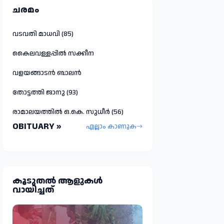
ചരമം
വടവതി മാധവി (85)
കൈലവള്ളപ്പിൽ സക്കീന
വളയങ്ങാടൻ ബാലൻ
തോട്ടത്തി ജാനു (93)
രാമാലയത്തിൽ ഒ.കെ. സുധീർ (56)
OBITUARY »
എല്ലാം കാണുക
കൂടുതല്‍ ആളുകള്‍
വായിച്ചത്