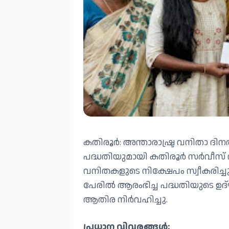
കതിരൂർ: അന്താരാഷ്ട്ര വനിതാ ദിന
പദ്ധതിയുമായി കതിരൂർ സർവീസ്
വനിതകളുടെ നിക്ഷേപം സ്വീകരിച്ചുക
പേരിൽ ആരംഭിച്ച പദ്ധതിയുടെ ഉ
ആതിര നിർവഹിച്ചു.
പ്രധാന വിവരങ്ങൾ: