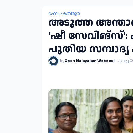
ഹോം
കതിരൂർ
അടുത്ത അന്താര
'ഷീ സേവിങ്സ്':
പുതിയ സമ്പാദ്യ 
by
Open Malayalam Webdesk
-
മാർച്ച് 