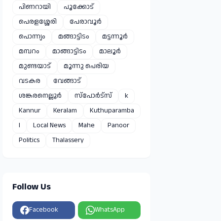
പിണറായി
പൂക്കോട്
പെരളശ്ശേരി
പേരാവൂർ
പൊന്ന്യം
മങ്ങാട്ടിടം
മട്ടന്നൂർ
മമ്പറം
മാങ്ങാട്ടിടം
മാലൂർ
മുണ്ടയാട്
മൂന്നു പെരിയ
വടകര
വേങ്ങാട്
ശങ്കരനെല്ലൂർ
സ്പോർട്സ്
k
Kannur
Keralam
Kuthuparamba
l
Local News
Mahe
Panoor
Politics
Thalassery
Follow Us
Facebook
WhatsApp