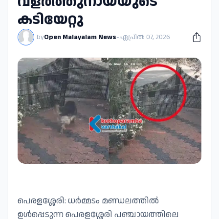
വളര്‍ത്തുനായയുടെ
കടിയേറ്റു
by
Open Malayalam News
-
ഏപ്രിൽ 07, 2026
പെരളശ്ശേരി: ധർമ്മടം മണ്ഡലത്തില്‍
ഉള്‍പ്പെടുന്ന പെരളശ്ശേരി പഞ്ചായത്തിലെ