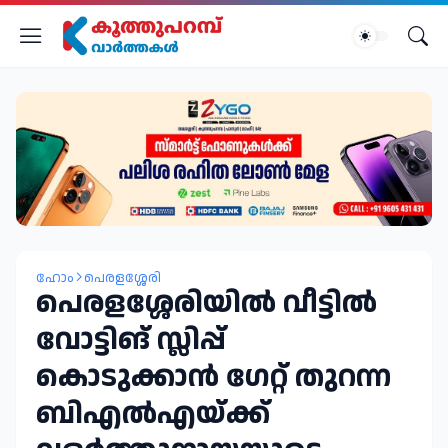
ഹോം
പെരളശ്ശേരി
പെരളശ്ശേരിയില്‍ വീട്ടില്‍
വോട്ടിങ് സ്ലിപ്പ്
കൊടുക്കാൻ ഗേറ്റ് തുറന്ന
ബിഎല്‍എയ്ക്ക്