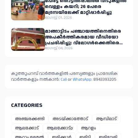
പേരട്ട തൊട്ടിൽപ്പാലത്ത് വീടുകളിൽ
വെള്ളം കയറി; 26 പേരെ
മദ്രസയിലേക്ക് മാറ്റിപ്പാർപ്പിച്ചു
ഓഗസ്റ്റ് 01, 2026
മാങ്ങാട്ടിടം പഞ്ചായത്തിനെതിരെ
അപകീർത്തികരമായ വീഡിയോ
പ്രചരിപ്പിച്ചു: വ്ലോഗർക്കെതിരെ
നിയമനടപടിക്കൊരുങ്ങി
ഓഗസ്റ്റ് 04, 2026
പഞ്ചായത്ത്
കുത്തുപറമ്പ് വാർത്തകളിൽ പരസ്യങ്ങളും പ്രാദേശിക
വാർത്തകളും നൽകാൻ:
Call
or
WhatsApp:
8943393205
CATEGORIES
അഞ്ചരക്കണ്ടി
അടയ്ക്കാത്തോട്
ആമ്പിലാട്
ആലക്കോട്
ആലക്കോട്p
ആറളം
ആറാം മൈൽ
ഇരിക്കൂർ
ഇരിട്ടി
ഇരിവേരി