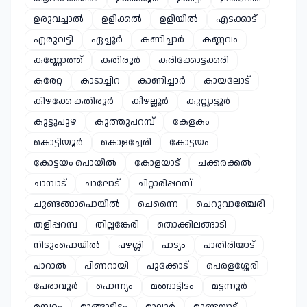
ഉരുവച്ചാൽ
ഉളിക്കൽ
ഉളിയിൽ
എടക്കാട്
എരുവട്ടി
ഏച്ചൂർ
കണിച്ചാർ
കണ്ണവം
കണ്ണോത്ത്
കതിരൂർ
കരിക്കോട്ടക്കരി
കരേറ്റ
കാടാച്ചിറ
കാണിച്ചാർ
കായലോട്
കിഴക്കേ കതിരൂർ
കീഴല്ലൂർ
കുറ്റ്യാട്ടൂർ
കൂട്ടുപുഴ
കൂത്തുപറമ്പ്
കേളകം
കൊട്ടിയൂർ
കൊളച്ചേരി
കോട്ടയം
കോട്ടയം പൊയിൽ
കോളയാട്
ചക്കരക്കൽ
ചാമ്പാട്
ചാലോട്
ചിറ്റാരിപ്പറമ്പ്
ചുണ്ടങ്ങാപൊയിൽ
ചെന്നൈ
ചെറുവാഞ്ചേരി
തളിപ്പറമ്പ
തില്ലങ്കേരി
തൊക്കിലങ്ങാടി
നിടുംപൊയിൽ
പഴശ്ശി
പാട്യം
പാതിരിയാട്
പാറാൽ
പിണറായി
പൂക്കോട്
പെരളശ്ശേരി
പേരാവൂർ
പൊന്ന്യം
മങ്ങാട്ടിടം
മട്ടന്നൂർ
മമ്പറം
മാങ്ങാട്ടിടം
മാലൂർ
മുണ്ടയാട്