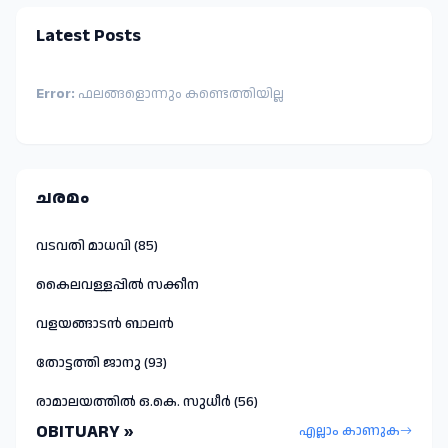
Latest Posts
Error:
ഫലങ്ങളൊന്നും കണ്ടെത്തിയില്ല
ചരമം
വടവതി മാധവി (85)
കൈലവള്ളപ്പിൽ സക്കീന
വളയങ്ങാടൻ ബാലൻ
തോട്ടത്തി ജാനു (93)
രാമാലയത്തിൽ ഒ.കെ. സുധീർ (56)
OBITUARY »
എല്ലാം കാണുക