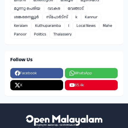
മൂന്നു പെരിയ
വടകര
വേങ്ങാട്
ശങ്കരനെല്ലൂർ
സ്പോർട്സ്
k
Kannur
Keralam
Kuthuparamba
l
Local News
Mahe
Panoor
Politics
Thalassery
Follow Us
Facebook
WhatsApp
X
65.4k