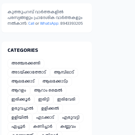
കുത്തുപറമ്പ് വാർത്തകളിൽ
പരസ്യങ്ങളും പ്രാദേശിക വാർത്തകളും
നൽകാൻ:
Call
or
WhatsApp:
8943393205
CATEGORIES
അഞ്ചരക്കണ്ടി
അടയ്ക്കാത്തോട്
ആമ്പിലാട്
ആലക്കോട്
ആലക്കോട്p
ആറളം
ആറാം മൈൽ
ഇരിക്കൂർ
ഇരിട്ടി
ഇരിവേരി
ഉരുവച്ചാൽ
ഉളിക്കൽ
ഉളിയിൽ
എടക്കാട്
എരുവട്ടി
ഏച്ചൂർ
കണിച്ചാർ
കണ്ണവം