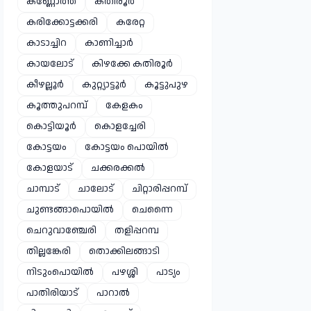
കണ്ണോത്ത്
കതിരൂർ
കരിക്കോട്ടക്കരി
കരേറ്റ
കാടാച്ചിറ
കാണിച്ചാർ
കായലോട്
കിഴക്കേ കതിരൂർ
കീഴല്ലൂർ
കുറ്റ്യാട്ടൂർ
കൂട്ടുപുഴ
കൂത്തുപറമ്പ്
കേളകം
കൊട്ടിയൂർ
കൊളച്ചേരി
കോട്ടയം
കോട്ടയം പൊയിൽ
കോളയാട്
ചക്കരക്കൽ
ചാമ്പാട്
ചാലോട്
ചിറ്റാരിപ്പറമ്പ്
ചുണ്ടങ്ങാപൊയിൽ
ചെന്നൈ
ചെറുവാഞ്ചേരി
തളിപ്പറമ്പ
തില്ലങ്കേരി
തൊക്കിലങ്ങാടി
നിടുംപൊയിൽ
പഴശ്ശി
പാട്യം
പാതിരിയാട്
പാറാൽ