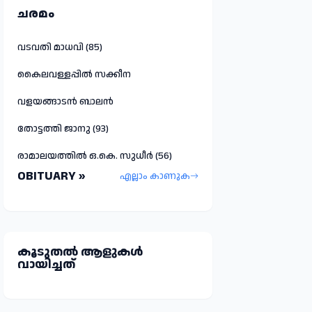
ചരമം
വടവതി മാധവി (85)
കൈലവള്ളപ്പിൽ സക്കീന
വളയങ്ങാടൻ ബാലൻ
തോട്ടത്തി ജാനു (93)
രാമാലയത്തിൽ ഒ.കെ. സുധീർ (56)
OBITUARY »
എല്ലാം കാണുക
കൂടുതല്‍ ആളുകള്‍
വായിച്ചത്