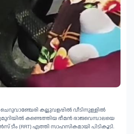
 ചെറുവാഞ്ചേരി കല്ലുവളപ്പിൽ വീടിനുള്ളിൽ
പ്പുമുറിയിൽ കണ്ടെത്തിയ ഭീമൻ രാജവെമ്പാലയെ
ോൺസ് ടീം (RRT) എത്തി സാഹസികമായി പിടികൂടി.