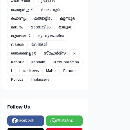
പിണറായി
പൂക്കോട്
പെരളശ്ശേരി
പേരാവൂർ
പൊന്ന്യം
മങ്ങാട്ടിടം
മട്ടന്നൂർ
മമ്പറം
മാങ്ങാട്ടിടം
മാലൂർ
മുണ്ടയാട്
മൂന്നു പെരിയ
വടകര
വേങ്ങാട്
ശങ്കരനെല്ലൂർ
സ്പോർട്സ്
k
Kannur
Keralam
Kuthuparamba
l
Local News
Mahe
Panoor
Politics
Thalassery
Follow Us
Facebook
WhatsApp