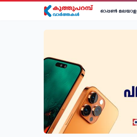
ഓപ്പണ്‍ മലയാള