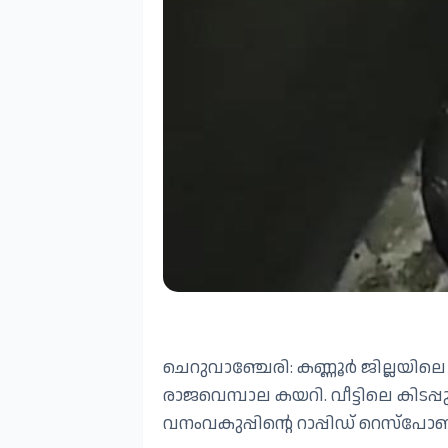
ചെറുവാഞ്ചേരി: കണ്ണൂർ ജില്ലയിലെ
രാജവെമ്പാല കയറി. വീട്ടിലെ കിട
വനംവകുപ്പിന്റെ റാപ്പിഡ് റെസ്പ