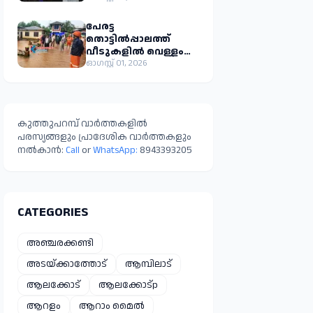
സ്വദേശി മുഹമ്മദ്
ഇജാസ് എം.പി.
പേരട്ട
തൊട്ടിൽപ്പാലത്ത്
വീടുകളിൽ വെള്ളം
കയറി; 26 പേരെ
ഓഗസ്റ്റ് 01, 2026
മദ്രസയിലേക്ക്
മാറ്റിപ്പാർപ്പിച്ചു
കുത്തുപറമ്പ് വാർത്തകളിൽ
പരസ്യങ്ങളും പ്രാദേശിക വാർത്തകളും
നൽകാൻ:
Call
or
WhatsApp:
8943393205
CATEGORIES
അഞ്ചരക്കണ്ടി
അടയ്ക്കാത്തോട്
ആമ്പിലാട്
ആലക്കോട്
ആലക്കോട്p
ആറളം
ആറാം മൈൽ