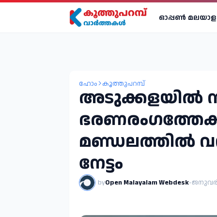
ഓപ്പണ്‍ മലയാള
ഹോം
കൂത്തുപറമ്പ്
അടുക്കളയിൽ നി
ഭരണരംഗത്തേക്ക്
മണ്ഡലത്തിൽ വ
നേട്ടം
by
Open Malayalam Webdesk
-
ജനുവരി 