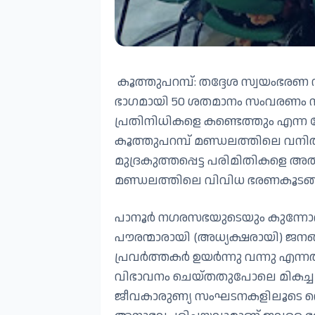
കൂത്തുപറമ്പ്: തദ്ദേശ സ്വയംഭരണ
ഭാഗമായി 50 ശതമാനം സംവരണം നി
പ്രതിനിധികളെ കണ്ടെത്തും എന്ന
കൂത്തുപറമ്പ് മണ്ഡലത്തിലെ വനി
മുദ്രകുത്തപ്പെട്ട പരിമിതികളെ അത
മണ്ഡലത്തിലെ വിവിധ ഭരണകൂടങ്ങള
പാനൂർ നഗരസഭയുടെയും കുന്നോത്ത
പൗരന്മാരായി (അധ്യക്ഷരായി) ജനങ്
പ്രവർത്തകർ ഉയർന്നു വന്നു എന്നത്
വിഭാവനം ചെയ്തതുപോലെ മികച്ച വി
ജീവകാരുണ്യ സംഘടനകളിലൂടെ വൊ