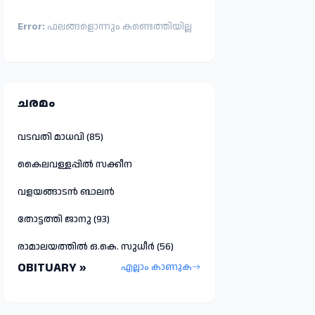
Error:
ഫലങ്ങളൊന്നും കണ്ടെത്തിയില്ല
ചരമം
വടവതി മാധവി (85)
കൈലവള്ളപ്പിൽ സക്കീന
വളയങ്ങാടൻ ബാലൻ
തോട്ടത്തി ജാനു (93)
രാമാലയത്തിൽ ഒ.കെ. സുധീർ (56)
OBITUARY »
എല്ലാം കാണുക