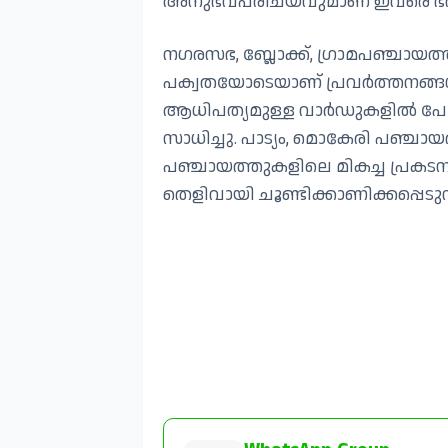
അനുഭവപരിചയവുമാണ് ഇവരെ ഭരണ
നഗരസഭ, ബ്ലോക്ക്, ഗ്രാമപഞ്ചായത്ത
പക്വതയോടെയാണ് പ്രവർത്തനങ്ങൾ
ആധിപത്യമുള്ള വാർഡുകളിൽ പോലു
സാധിച്ചു. പാട്യം, മൊകേരി പഞ്ചാ
പഞ്ചായത്തുകളിലെ മികച്ച പ്രകടനവും
തെളിവായി ചൂണ്ടിക്കാണിക്കപ്പെടുന്