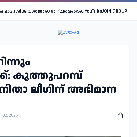
ം
പ്രാദേശിക വാര്‍ത്തകള്‍
ചരമം
ടെക്
YouTube
JOIN GROUP
ന്നും
: കൂത്തുപറമ്പ്
നിതാ ലീഗിന് അഭിമാന
02, 2026