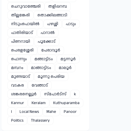
ചെറുവാഞ്ചേരി
തളിപ്പറമ്പ
തില്ലങ്കേരി
തൊക്കിലങ്ങാടി
നിടുംപൊയിൽ
പഴശ്ശി
പാട്യം
പാതിരിയാട്
പാറാൽ
പിണറായി
പൂക്കോട്
പെരളശ്ശേരി
പേരാവൂർ
പൊന്ന്യം
മങ്ങാട്ടിടം
മട്ടന്നൂർ
മമ്പറം
മാങ്ങാട്ടിടം
മാലൂർ
മുണ്ടയാട്
മൂന്നു പെരിയ
വടകര
വേങ്ങാട്
ശങ്കരനെല്ലൂർ
സ്പോർട്സ്
k
Kannur
Keralam
Kuthuparamba
l
Local News
Mahe
Panoor
Politics
Thalassery