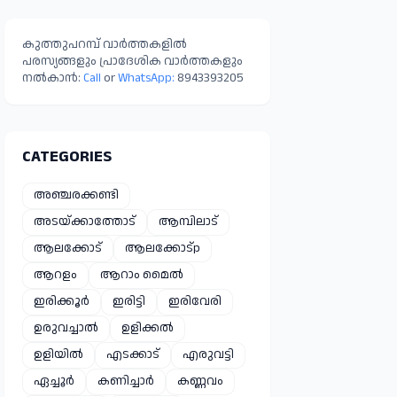
ഇജാസ് എം.പി.
കുത്തുപറമ്പ് വാർത്തകളിൽ
പരസ്യങ്ങളും പ്രാദേശിക വാർത്തകളും
നൽകാൻ:
Call
or
WhatsApp:
8943393205
CATEGORIES
അഞ്ചരക്കണ്ടി
അടയ്ക്കാത്തോട്
ആമ്പിലാട്
ആലക്കോട്
ആലക്കോട്p
ആറളം
ആറാം മൈൽ
ഇരിക്കൂർ
ഇരിട്ടി
ഇരിവേരി
ഉരുവച്ചാൽ
ഉളിക്കൽ
ഉളിയിൽ
എടക്കാട്
എരുവട്ടി
ഏച്ചൂർ
കണിച്ചാർ
കണ്ണവം