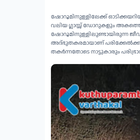
ഷോറൂമിനുള്ളിലേക്ക് ഓടിക്കയറിയ
വലിയ ഗ്ലാസ്സ് ഡോറുകളും അകത്ത
ഷോറൂമിനുള്ളിലുണ്ടായിരുന്ന ജീ
അദ്ഭുതകരമായാണ് പരിക്കേൽക്കാതെ
തകർന്നതോടെ നാട്ടുകാരും പരിഭ്രാ