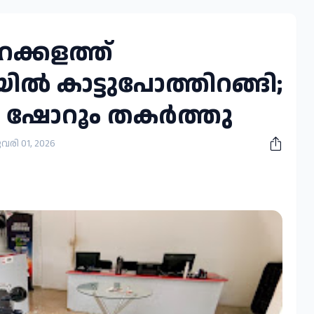
റക്കളത്ത്
 കാട്ടുപോത്തിറങ്ങി;
 ഷോറൂം തകർത്തു
രി 01, 2026