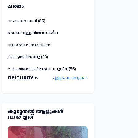
ചരമം
വടവതി മാധവി (85)
കൈലവള്ളപ്പിൽ സക്കീന
വളയങ്ങാടൻ ബാലൻ
തോട്ടത്തി ജാനു (93)
രാമാലയത്തിൽ ഒ.കെ. സുധീർ (56)
OBITUARY »
എല്ലാം കാണുക
കൂടുതല്‍ ആളുകള്‍
വായിച്ചത്