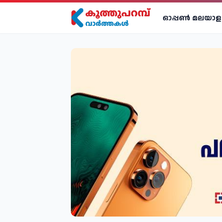
ഓപ്പണ്‍ മലയാള