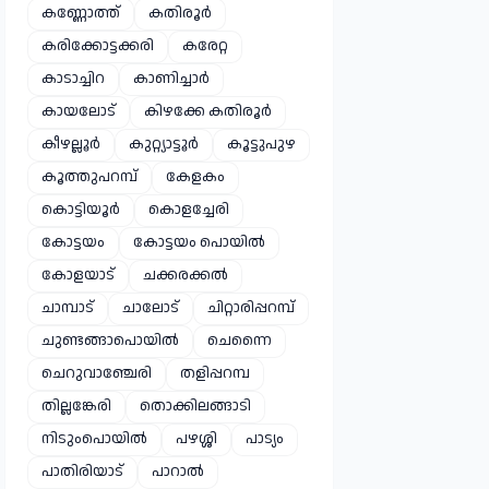
കണ്ണോത്ത്
കതിരൂർ
കരിക്കോട്ടക്കരി
കരേറ്റ
കാടാച്ചിറ
കാണിച്ചാർ
കായലോട്
കിഴക്കേ കതിരൂർ
കീഴല്ലൂർ
കുറ്റ്യാട്ടൂർ
കൂട്ടുപുഴ
കൂത്തുപറമ്പ്
കേളകം
കൊട്ടിയൂർ
കൊളച്ചേരി
കോട്ടയം
കോട്ടയം പൊയിൽ
കോളയാട്
ചക്കരക്കൽ
ചാമ്പാട്
ചാലോട്
ചിറ്റാരിപ്പറമ്പ്
ചുണ്ടങ്ങാപൊയിൽ
ചെന്നൈ
ചെറുവാഞ്ചേരി
തളിപ്പറമ്പ
തില്ലങ്കേരി
തൊക്കിലങ്ങാടി
നിടുംപൊയിൽ
പഴശ്ശി
പാട്യം
പാതിരിയാട്
പാറാൽ