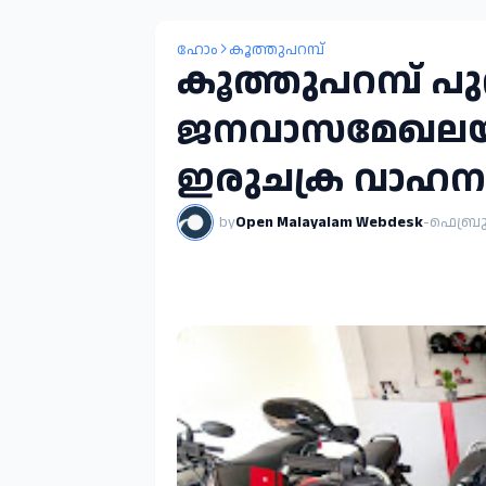
ഹോം
കൂത്തുപറമ്പ്
കൂത്തുപറമ്പ് പു
ജനവാസമേഖലയിൽ
ഇരുചക്ര വാഹന
by
Open Malayalam Webdesk
-
ഫെബ്രുവ