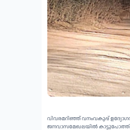
വിവരമറിഞ്ഞ് വനംവകുപ്പ് ഉദ്യോ
ജനവാസമേഖലയിൽ കാട്ടുപോത്തി