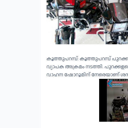
കൂത്തുപറമ്പ്: കൂത്തുപറമ്പ് പു
വ്യാപക അക്രമം നടത്തി. പുറക്കളത
വാഹന ഷോറൂമിന് നേരെയാണ് ശനിയാ