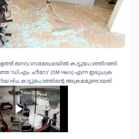
റക്കളത്ത് ജനവാസമേഖലയിൽ കാട്ടുപോത്തിറങ്ങി
്തെ 'ഡി.എം. ഹീറോ' (DM Hero) എന്ന ഇരുചക്ര
ഴ്ച കാട്ടുപോത്തിന്റെ അക്രമമുണ്ടായത്.