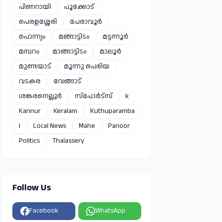
പിണറായി
പൂക്കോട്
പെരളശ്ശേരി
പേരാവൂർ
പൊന്ന്യം
മങ്ങാട്ടിടം
മട്ടന്നൂർ
മമ്പറം
മാങ്ങാട്ടിടം
മാലൂർ
മുണ്ടയാട്
മൂന്നു പെരിയ
വടകര
വേങ്ങാട്
ശങ്കരനെല്ലൂർ
സ്പോർട്സ്
k
Kannur
Keralam
Kuthuparamba
l
Local News
Mahe
Panoor
Politics
Thalassery
Follow Us
Facebook
WhatsApp