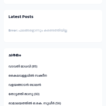
Latest Posts
Error:
ഫലങ്ങളൊന്നും കണ്ടെത്തിയില്ല
ചരമം
വടവതി മാധവി (85)
കൈലവള്ളപ്പിൽ സക്കീന
വളയങ്ങാടൻ ബാലൻ
തോട്ടത്തി ജാനു (93)
രാമാലയത്തിൽ ഒ.കെ. സുധീർ (56)