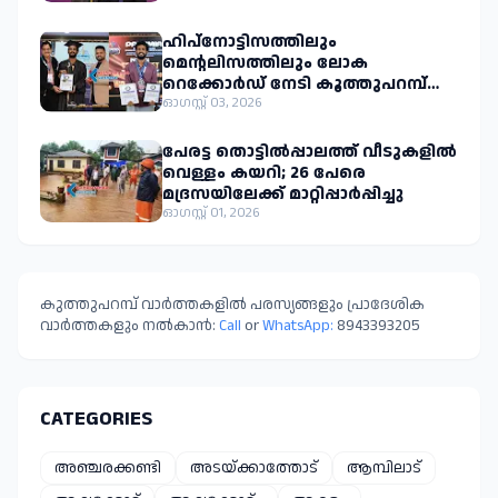
ഹിപ്നോട്ടിസത്തിലും
മെന്റലിസത്തിലും ലോക
റെക്കോർഡ് നേടി കൂത്തുപറമ്പ്
സ്വദേശി മുഹമ്മദ് ഇജാസ് എം.പി.
ഓഗസ്റ്റ് 03, 2026
പേരട്ട തൊട്ടിൽപ്പാലത്ത് വീടുകളിൽ
വെള്ളം കയറി; 26 പേരെ
മദ്രസയിലേക്ക് മാറ്റിപ്പാർപ്പിച്ചു
ഓഗസ്റ്റ് 01, 2026
കുത്തുപറമ്പ് വാർത്തകളിൽ പരസ്യങ്ങളും പ്രാദേശിക
വാർത്തകളും നൽകാൻ:
Call
or
WhatsApp:
8943393205
CATEGORIES
അഞ്ചരക്കണ്ടി
അടയ്ക്കാത്തോട്
ആമ്പിലാട്