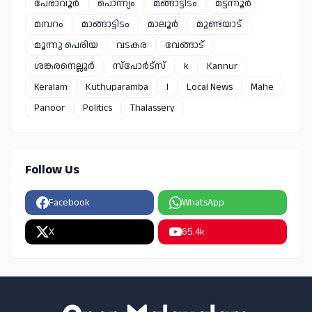
പേരാവൂർ
പൊന്ന്യം
മങ്ങാട്ടിടം
മട്ടന്നൂർ
മമ്പറം
മാങ്ങാട്ടിടം
മാലൂർ
മുണ്ടയാട്
മൂന്നു പെരിയ
വടകര
വേങ്ങാട്
ശങ്കരനെല്ലൂർ
സ്പോർട്സ്
k
Kannur
Keralam
Kuthuparamba
l
Local News
Mahe
Panoor
Politics
Thalassery
Follow Us
Facebook
WhatsApp
X
65.4k