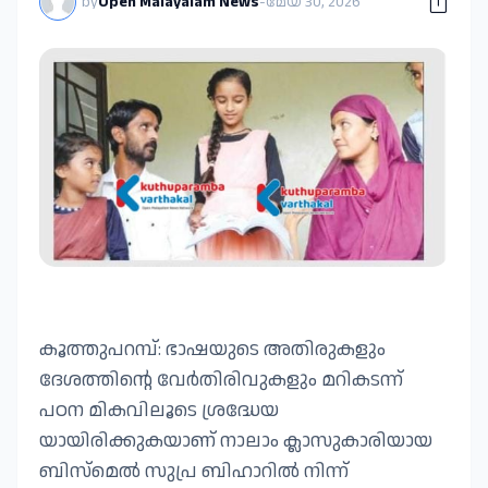
by
Open Malayalam News
-
മേയ് 30, 2026
കൂത്തുപറമ്പ്: ഭാഷയുടെ അതിരുകളും
ദേശത്തിൻ്റെ വേർതിരിവുകളും മറികടന്ന്
പഠന മികവിലൂടെ ശ്രദ്ധേയ
യായിരിക്കുകയാണ് നാലാം ക്ലാസുകാരിയായ
ബിസ്മെൽ സുപ്ര ബിഹാറിൽ നിന്ന്