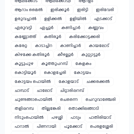
ആലക്കോട്
ആലക്കോട്p
ആറളം
ആറാം മൈൽ
ഇരിക്കൂർ
ഇരിട്ടി
ഇരിവേരി
ഉരുവച്ചാൽ
ഉളിക്കൽ
ഉളിയിൽ
എടക്കാട്
എരുവട്ടി
ഏച്ചൂർ
കണിച്ചാർ
കണ്ണവം
കണ്ണോത്ത്
കതിരൂർ
കരിക്കോട്ടക്കരി
കരേറ്റ
കാടാച്ചിറ
കാണിച്ചാർ
കായലോട്
കിഴക്കേ കതിരൂർ
കീഴല്ലൂർ
കുറ്റ്യാട്ടൂർ
കൂട്ടുപുഴ
കൂത്തുപറമ്പ്
കേളകം
കൊട്ടിയൂർ
കൊളച്ചേരി
കോട്ടയം
കോട്ടയം പൊയിൽ
കോളയാട്
ചക്കരക്കൽ
ചാമ്പാട്
ചാലോട്
ചിറ്റാരിപ്പറമ്പ്
ചുണ്ടങ്ങാപൊയിൽ
ചെന്നൈ
ചെറുവാഞ്ചേരി
തളിപ്പറമ്പ
തില്ലങ്കേരി
തൊക്കിലങ്ങാടി
നിടുംപൊയിൽ
പഴശ്ശി
പാട്യം
പാതിരിയാട്
പാറാൽ
പിണറായി
പൂക്കോട്
പെരളശ്ശേരി