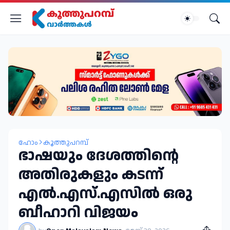
ഹോം
കൂത്തുപറമ്പ്
ഭാഷയും ദേശത്തിന്റെ
അതിരുകളും കടന്ന്
എൽ.എസ്.എസിൽ ഒരു
ബീഹാറി വിജയം