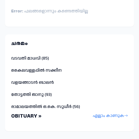
Error:
ഫലങ്ങളൊന്നും കണ്ടെത്തിയില്ല
ചരമം
വടവതി മാധവി (85)
കൈലവള്ളപ്പിൽ സക്കീന
വളയങ്ങാടൻ ബാലൻ
തോട്ടത്തി ജാനു (93)
രാമാലയത്തിൽ ഒ.കെ. സുധീർ (56)
OBITUARY »
എല്ലാം കാണുക