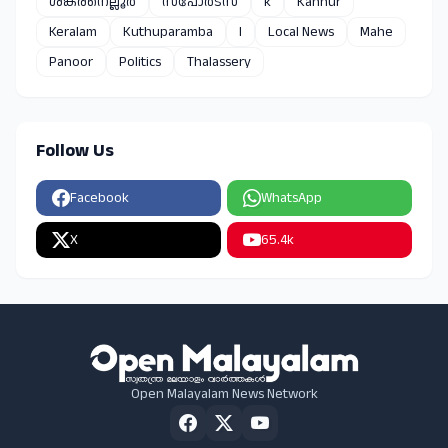
ശങ്കരനെല്ലൂർ
സ്പോർട്സ്
k
Kannur
Keralam
Kuthuparamba
l
Local News
Mahe
Panoor
Politics
Thalassery
Follow Us
Facebook
WhatsApp
X
65.4k
Open Malayalam News Network