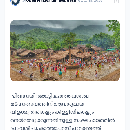
by
Open Malayalam Webdesk
-
മേയ് 18, 2026
പിണറായി: കൊട്ടിയൂർ വൈശാഖ
മഹോത്സവത്തിന് ആവശ്യമായ
വിളക്കുതിരികളും കിള്ളിശീലകളും
നെയ്തെടുക്കുന്നതിനുള്ള സംഘം മഠത്തിൽ
പ്രവേശിച്ചു. കൂത്തുപറമ്പ് പുറക്കളത്ത്