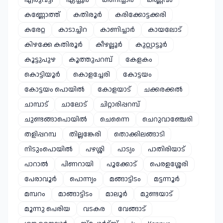
കണ്ണോത്ത്
കതിരൂർ
കരിക്കോട്ടക്കരി
കരേറ്റ
കാടാച്ചിറ
കാണിച്ചാർ
കായലോട്
കിഴക്കേ കതിരൂർ
കീഴല്ലൂർ
കുറ്റ്യാട്ടൂർ
കൂട്ടുപുഴ
കൂത്തുപറമ്പ്
കേളകം
കൊട്ടിയൂർ
കൊളച്ചേരി
കോട്ടയം
കോട്ടയം പൊയിൽ
കോളയാട്
ചക്കരക്കൽ
ചാമ്പാട്
ചാലോട്
ചിറ്റാരിപ്പറമ്പ്
ചുണ്ടങ്ങാപൊയിൽ
ചെന്നൈ
ചെറുവാഞ്ചേരി
തളിപ്പറമ്പ
തില്ലങ്കേരി
തൊക്കിലങ്ങാടി
നിടുംപൊയിൽ
പഴശ്ശി
പാട്യം
പാതിരിയാട്
പാറാൽ
പിണറായി
പൂക്കോട്
പെരളശ്ശേരി
പേരാവൂർ
പൊന്ന്യം
മങ്ങാട്ടിടം
മട്ടന്നൂർ
മമ്പറം
മാങ്ങാട്ടിടം
മാലൂർ
മുണ്ടയാട്
മൂന്നു പെരിയ
വടകര
വേങ്ങാട്