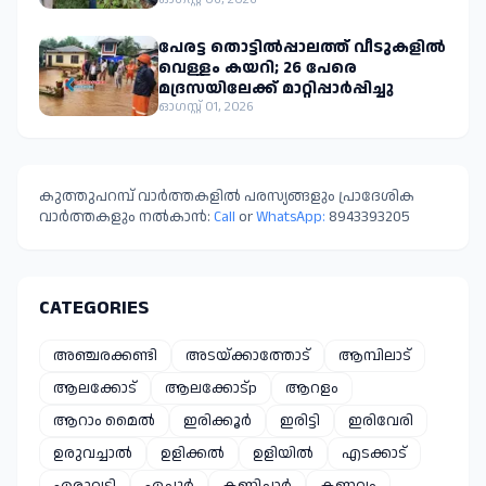
പേരട്ട തൊട്ടിൽപ്പാലത്ത് വീടുകളിൽ
വെള്ളം കയറി; 26 പേരെ
മദ്രസയിലേക്ക് മാറ്റിപ്പാർപ്പിച്ചു
ഓഗസ്റ്റ് 01, 2026
കുത്തുപറമ്പ് വാർത്തകളിൽ പരസ്യങ്ങളും പ്രാദേശിക
വാർത്തകളും നൽകാൻ:
Call
or
WhatsApp:
8943393205
CATEGORIES
അഞ്ചരക്കണ്ടി
അടയ്ക്കാത്തോട്
ആമ്പിലാട്
ആലക്കോട്
ആലക്കോട്p
ആറളം
ആറാം മൈൽ
ഇരിക്കൂർ
ഇരിട്ടി
ഇരിവേരി
ഉരുവച്ചാൽ
ഉളിക്കൽ
ഉളിയിൽ
എടക്കാട്
എരുവട്ടി
ഏച്ചൂർ
കണിച്ചാർ
കണ്ണവം