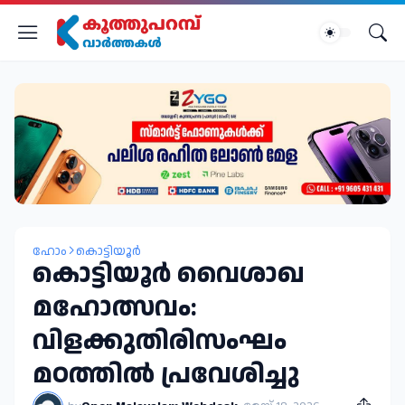
ഹോം
കൊട്ടിയൂർ
കൊട്ടിയൂർ വൈശാഖ
മഹോത്സവം:
വിളക്കുതിരിസംഘം
മഠത്തിൽ പ്രവേശിച്ചു