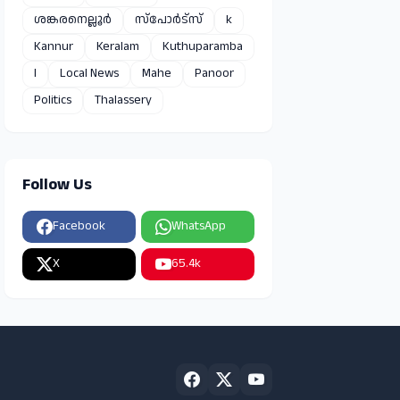
ശങ്കരനെല്ലൂർ
സ്പോർട്സ്
k
Kannur
Keralam
Kuthuparamba
l
Local News
Mahe
Panoor
Politics
Thalassery
Follow Us
Facebook
WhatsApp
X
65.4k