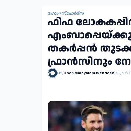
ഹോം
സ്പോർട്സ്
ഫിഫ ലോകകപ്പിൽ
എംബാപ്പെയ്ക്
തകർപ്പൻ തുടക്
ഫ്രാൻസിനും ന
by
Open Malayalam Webdesk
-
ജൂൺ 17