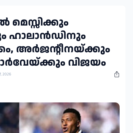
 മെസ്സിക്കും
കും ഹാലാൻഡിനും
കം, അർജന്റീനയ്ക്കും
ോർവേയ്ക്കും വിജയം
, 2026