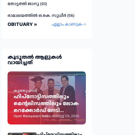
തോട്ടത്തി ജാനു (93)
രാമാലയത്തിൽ ഒ.കെ. സുധീർ (56)
OBITUARY »
എല്ലാം കാണുക
കൂടുതല്‍ ആളുകള്‍
വായിച്ചത്
കൂത്തുപറമ്പ്
ഹിപ്നോട്ടിസത്തിലും
മെന്റലിസത്തിലും ലോക
റെക്കോർഡ് നേടി
കൂത്തുപറമ്പ് സ്വദേശി
Open Malayalam News
-
ഓഗസ്റ്റ് 03, 2026
അജ്മൽ പി.കെ.
ഹിപ്നോട്ടിസത്തിലും