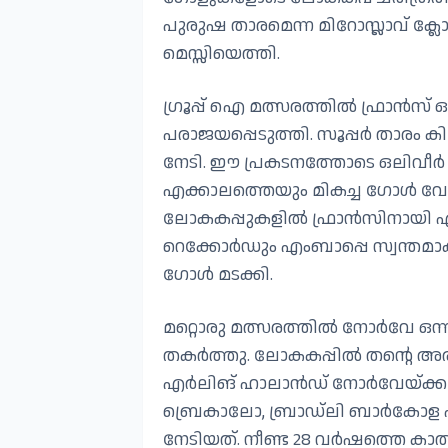
പുരുഷ താരമെന്ന മിറോസ്ലാവ് ക
മെസ്സിയെത്തി.
ഗ്രൂപ്പ് ഐ മത്സരത്തിൽ ഫ്രാൻസ്
പരാജയപ്പെടുത്തി. സൂപ്പർ താരം
നേടി. ഈ പ്രകടനത്തോടെ ഒലിവീർ ജ
എക്കാലത്തെയും മികച്ച ഗോൾ വേട്ട
ലോകകപ്പുകളിൽ ഫ്രാൻസിനായി ഏറ
റെക്കോർഡും എംബാപ്പെ സ്വന്തമ
ഗോൾ മടക്കി.
മറ്റൊരു മത്സരത്തിൽ നോർവേ ഒന
തകർത്തു. ലോകകപ്പിൽ തന്റെ അരങ്ങേ
എർലിങ് ഹാലാൻഡ് നോർവേയ്ക്കായ
ബ്രെകാലോ, ബ്രാഡ്ലി ബാർകോള 
നേടിയത്. നീണ്ട 28 വർഷത്തെ കാ