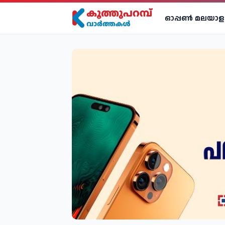
ഓപ്പണ്‍ മലയാള