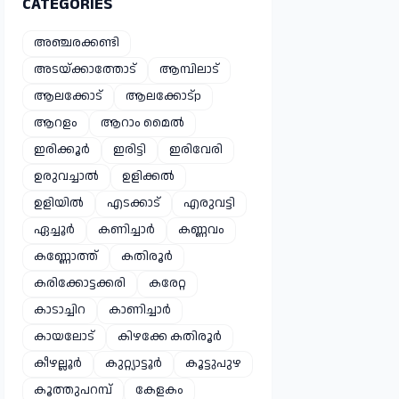
CATEGORIES
അഞ്ചരക്കണ്ടി
അടയ്ക്കാത്തോട്
ആമ്പിലാട്
ആലക്കോട്
ആലക്കോട്p
ആറളം
ആറാം മൈൽ
ഇരിക്കൂർ
ഇരിട്ടി
ഇരിവേരി
ഉരുവച്ചാൽ
ഉളിക്കൽ
ഉളിയിൽ
എടക്കാട്
എരുവട്ടി
ഏച്ചൂർ
കണിച്ചാർ
കണ്ണവം
കണ്ണോത്ത്
കതിരൂർ
കരിക്കോട്ടക്കരി
കരേറ്റ
കാടാച്ചിറ
കാണിച്ചാർ
കായലോട്
കിഴക്കേ കതിരൂർ
കീഴല്ലൂർ
കുറ്റ്യാട്ടൂർ
കൂട്ടുപുഴ
കൂത്തുപറമ്പ്
കേളകം