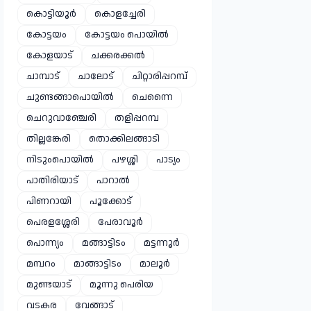
കൊട്ടിയൂർ
കൊളച്ചേരി
കോട്ടയം
കോട്ടയം പൊയിൽ
കോളയാട്
ചക്കരക്കൽ
ചാമ്പാട്
ചാലോട്
ചിറ്റാരിപ്പറമ്പ്
ചുണ്ടങ്ങാപൊയിൽ
ചെന്നൈ
ചെറുവാഞ്ചേരി
തളിപ്പറമ്പ
തില്ലങ്കേരി
തൊക്കിലങ്ങാടി
നിടുംപൊയിൽ
പഴശ്ശി
പാട്യം
പാതിരിയാട്
പാറാൽ
പിണറായി
പൂക്കോട്
പെരളശ്ശേരി
പേരാവൂർ
പൊന്ന്യം
മങ്ങാട്ടിടം
മട്ടന്നൂർ
മമ്പറം
മാങ്ങാട്ടിടം
മാലൂർ
മുണ്ടയാട്
മൂന്നു പെരിയ
വടകര
വേങ്ങാട്