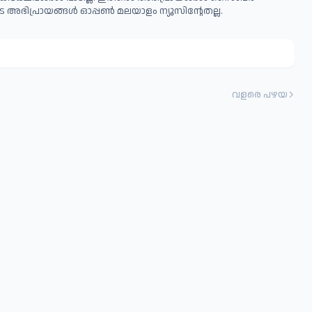
 അഭിപ്രായങ്ങള്‍ ഓപ്പൺ മലയാളം ന്യൂസിന്റേതല്ല.
വളരെ പഴയ