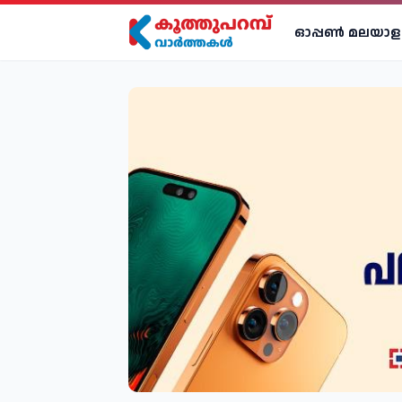
ഓപ്പണ്‍ മലയാള