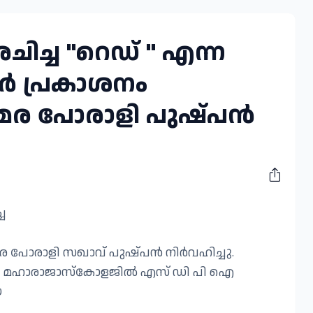
 രചിച്ച "റെഡ് " എന്ന
ർ പ്രകാശനം
സമര പോരാളി പുഷ്പൻ
്ച
ര പോരാളി സഖാവ് പുഷ്പൻ നിർവഹിച്ചു.
ളം മഹാരാജാസ്കോളജിൽ എസ് ഡി പി ഐ
യ