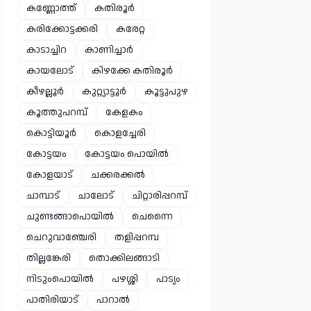
കണ്ണോത്ത്
കതിരൂർ
കരിക്കോട്ടക്കരി
കരേറ്റ
കാടാച്ചിറ
കാണിച്ചാർ
കായലോട്
കിഴക്കേ കതിരൂർ
കീഴല്ലൂർ
കുറ്റ്യാട്ടൂർ
കൂട്ടുപുഴ
കൂത്തുപറമ്പ്
കേളകം
കൊട്ടിയൂർ
കൊളച്ചേരി
കോട്ടയം
കോട്ടയം പൊയിൽ
കോളയാട്
ചക്കരക്കൽ
ചാമ്പാട്
ചാലോട്
ചിറ്റാരിപ്പറമ്പ്
ചുണ്ടങ്ങാപൊയിൽ
ചെന്നൈ
ചെറുവാഞ്ചേരി
തളിപ്പറമ്പ
തില്ലങ്കേരി
തൊക്കിലങ്ങാടി
നിടുംപൊയിൽ
പഴശ്ശി
പാട്യം
പാതിരിയാട്
പാറാൽ