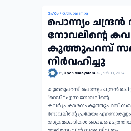
ഹോം
Kuthuparamba
പൊന്ന്യം ചന്ദ്രൻ
നോവലിൻ്റെ കവ
കൂത്തുപറമ്പ് 
നിർവഹിച്ചു
by
Open Malayalam
-
ജൂൺ 03, 2024
കൂത്തുപറമ്പ് :പൊന്ന്യം ചന്ദ്രൻ രചിച
“റെഡ് ” എന്ന നോവലിൻ്റെ
കവർ പ്രകാശനം കൂത്തുപറമ്പ് സമ
നോവലിൻ്റെ പ്രമേയം എറണാകു
അക്രമകാരികൾ കൊലപ്പെടുത്തി
അഭിമന്യുവിൻ്റ സമര ജീവിതം