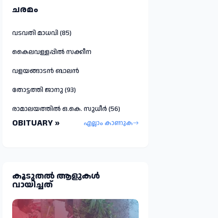
ചരമം
വടവതി മാധവി (85)
കൈലവള്ളപ്പിൽ സക്കീന
വളയങ്ങാടൻ ബാലൻ
തോട്ടത്തി ജാനു (93)
രാമാലയത്തിൽ ഒ.കെ. സുധീർ (56)
OBITUARY »
എല്ലാം കാണുക
കൂടുതല്‍ ആളുകള്‍
വായിച്ചത്