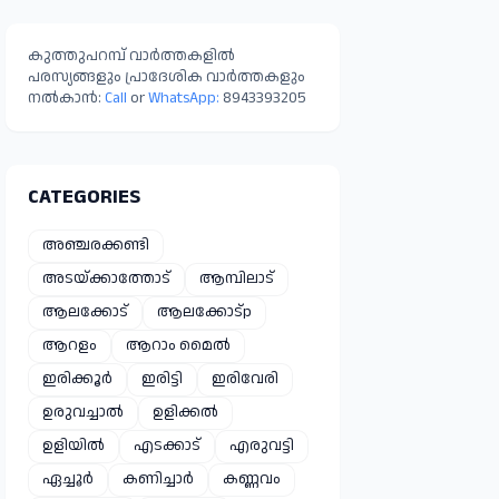
കുടുംബങ്ങളെ
മാറ്റിപ്പാർപ്പിച്ചു.
കുത്തുപറമ്പ് വാർത്തകളിൽ
പരസ്യങ്ങളും പ്രാദേശിക വാർത്തകളും
നൽകാൻ:
Call
or
WhatsApp:
8943393205
CATEGORIES
അഞ്ചരക്കണ്ടി
അടയ്ക്കാത്തോട്
ആമ്പിലാട്
ആലക്കോട്
ആലക്കോട്p
ആറളം
ആറാം മൈൽ
ഇരിക്കൂർ
ഇരിട്ടി
ഇരിവേരി
ഉരുവച്ചാൽ
ഉളിക്കൽ
ഉളിയിൽ
എടക്കാട്
എരുവട്ടി
ഏച്ചൂർ
കണിച്ചാർ
കണ്ണവം