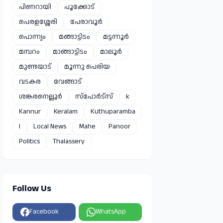
പിണറായി
പൂക്കോട്
പെരളശ്ശേരി
പേരാവൂർ
പൊന്ന്യം
മങ്ങാട്ടിടം
മട്ടന്നൂർ
മമ്പറം
മാങ്ങാട്ടിടം
മാലൂർ
മുണ്ടയാട്
മൂന്നു പെരിയ
വടകര
വേങ്ങാട്
ശങ്കരനെല്ലൂർ
സ്പോർട്സ്
k
Kannur
Keralam
Kuthuparamba
l
Local News
Mahe
Panoor
Politics
Thalassery
Follow Us
Facebook
WhatsApp