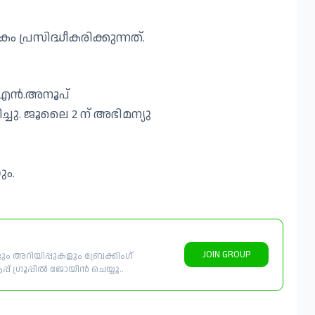
പ്രസിദ്ധീകരിക്കുന്നത്.
റർ,എൻ.അനൂപ്
ചു. ജൂലൈ 2 ന് അഭിമന്യു
ും.
JOIN GROUP
 അറിയിപ്പുകളും ബ്രേക്കിംഗ്
് ഗ്രൂപ്പിൽ ജോയിൻ ചെയ്യൂ..