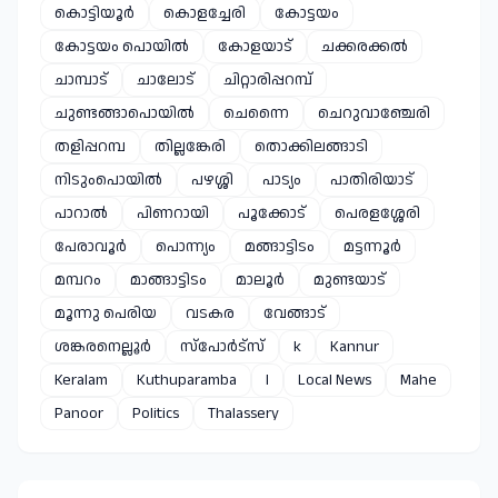
കൊട്ടിയൂർ
കൊളച്ചേരി
കോട്ടയം
കോട്ടയം പൊയിൽ
കോളയാട്
ചക്കരക്കൽ
ചാമ്പാട്
ചാലോട്
ചിറ്റാരിപ്പറമ്പ്
ചുണ്ടങ്ങാപൊയിൽ
ചെന്നൈ
ചെറുവാഞ്ചേരി
തളിപ്പറമ്പ
തില്ലങ്കേരി
തൊക്കിലങ്ങാടി
നിടുംപൊയിൽ
പഴശ്ശി
പാട്യം
പാതിരിയാട്
പാറാൽ
പിണറായി
പൂക്കോട്
പെരളശ്ശേരി
പേരാവൂർ
പൊന്ന്യം
മങ്ങാട്ടിടം
മട്ടന്നൂർ
മമ്പറം
മാങ്ങാട്ടിടം
മാലൂർ
മുണ്ടയാട്
മൂന്നു പെരിയ
വടകര
വേങ്ങാട്
ശങ്കരനെല്ലൂർ
സ്പോർട്സ്
k
Kannur
Keralam
Kuthuparamba
l
Local News
Mahe
Panoor
Politics
Thalassery