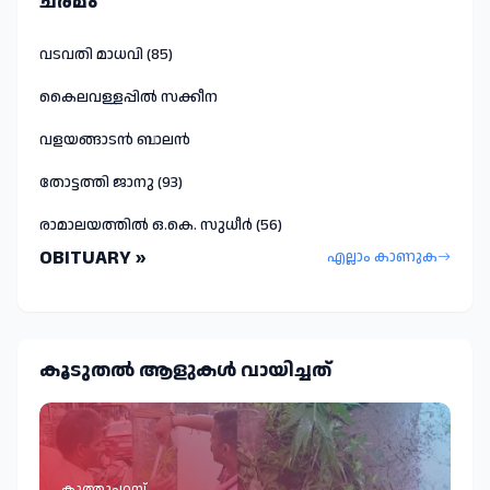
ചരമം
വടവതി മാധവി (85)
കൈലവള്ളപ്പിൽ സക്കീന
വളയങ്ങാടൻ ബാലൻ
തോട്ടത്തി ജാനു (93)
രാമാലയത്തിൽ ഒ.കെ. സുധീർ (56)
OBITUARY »
എല്ലാം കാണുക
കൂടുതല്‍ ആളുകള്‍ വായിച്ചത്
കൂത്തുപറമ്പ്