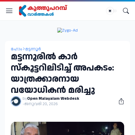
ഹോം
മട്ടന്നൂർ
മട്ടന്നൂരിൽ കാർ
സ്കൂട്ടറിലിടിച്ച് അപകടം:
യാത്രക്കാരനായ
വയോധികൻ മരിച്ചു
by
Open Malayalam Webdesk
-
ജനുവരി 20, 2026