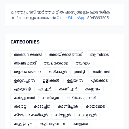
കുത്തുപറമ്പ് വാർത്തകളിൽ പരസ്യങ്ങളും പ്രാദേശിക
വാർത്തകളും നൽകാൻ:
Call
or
WhatsApp:
8943393205
CATEGORIES
അഞ്ചരക്കണ്ടി
അടയ്ക്കാത്തോട്
ആമ്പിലാട്
ആലക്കോട്
ആലക്കോട്p
ആറളം
ആറാം മൈൽ
ഇരിക്കൂർ
ഇരിട്ടി
ഇരിവേരി
ഉരുവച്ചാൽ
ഉളിക്കൽ
ഉളിയിൽ
എടക്കാട്
എരുവട്ടി
ഏച്ചൂർ
കണിച്ചാർ
കണ്ണവം
കണ്ണോത്ത്
കതിരൂർ
കരിക്കോട്ടക്കരി
കരേറ്റ
കാടാച്ചിറ
കാണിച്ചാർ
കായലോട്
കിഴക്കേ കതിരൂർ
കീഴല്ലൂർ
കുറ്റ്യാട്ടൂർ
കൂട്ടുപുഴ
കൂത്തുപറമ്പ്
കേളകം