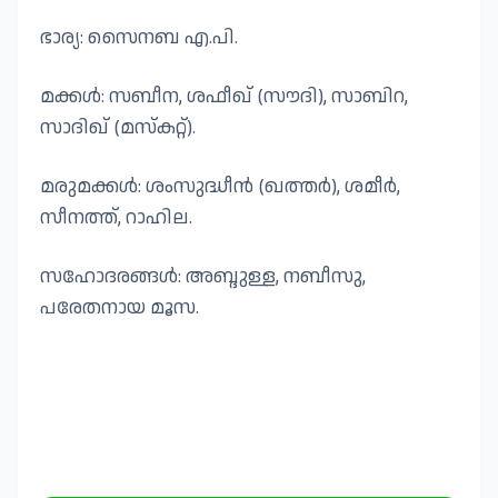
ഭാര്യ: സൈനബ എ.പി.
മക്കൾ: സബീന, ശഫീഖ് (സൗദി), സാബിറ,
സാദിഖ് (മസ്കറ്റ്).
മരുമക്കൾ: ശംസുദ്ധീൻ (ഖത്തർ), ശമീർ,
സീനത്ത്, റാഹില.
സഹോദരങ്ങൾ: അബ്ദുള്ള, നബീസു,
പരേതനായ മൂസ.